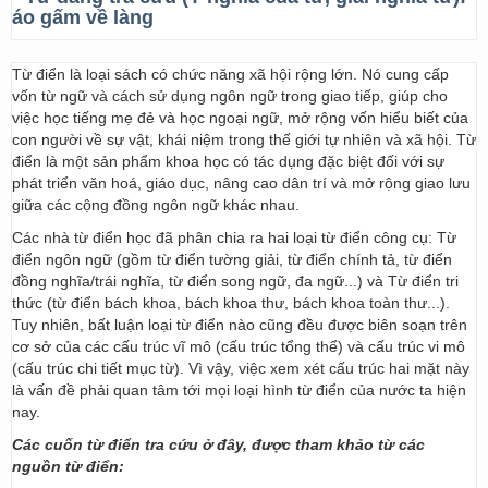
áo gấm về làng
Từ điển là loại sách có chức năng xã hội rộng lớn. Nó cung cấp
vốn từ ngữ và cách sử dụng ngôn ngữ trong giao tiếp, giúp cho
việc học tiếng mẹ đẻ và học ngoại ngữ, mở rộng vốn hiểu biết của
con người về sự vật, khái niệm trong thế giới tự nhiên và xã hội. Từ
điển là một sản phẩm khoa học có tác dụng đặc biệt đối với sự
phát triển văn hoá, giáo dục, nâng cao dân trí và mở rộng giao lưu
giữa các cộng đồng ngôn ngữ khác nhau.
Các nhà từ điển học đã phân chia ra hai loại từ điển công cụ: Từ
điển ngôn ngữ (gồm từ điển tường giải, từ điển chính tả, từ điển
đồng nghĩa/trái nghĩa, từ điển song ngữ, đa ngữ...) và Từ điển tri
thức (từ điển bách khoa, bách khoa thư, bách khoa toàn thư...).
Tuy nhiên, bất luận loại từ điển nào cũng đều được biên soạn trên
cơ sở của các cấu trúc vĩ mô (cấu trúc tổng thể) và cấu trúc vi mô
(cấu trúc chi tiết mục từ). Vì vậy, việc xem xét cấu trúc hai mặt này
là vấn đề phải quan tâm tới mọi loại hình từ điển của nước ta hiện
nay.
Các cuốn từ điển tra cứu ở đây, được tham khảo từ các
nguồn từ điển: