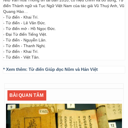
Nxb Văn hóa Thông tin tái bản 2010, có hiệu chỉnh và bổ sung; Từ
điển Thành ngữ và Tục Ngữ Việt Nam của tác giả Vũ Thuý Anh, Vũ
Quang Hào…
- Từ điển - Khai Trí.
- Từ điển - Lê Văn Đức.
- Từ điển mở - Hồ Ngọc Đức.
- Đại Từ điển Tiếng Việt.
- Từ điển - Nguyễn Lân.
- Từ điển - Thanh Nghị.
- Từ điển - Khai Trí.
- Từ điển - Việt Tân.
* Xem thêm:
Từ điển Giúp đọc Nôm và Hán Việt
BÀI QUAN TÂM