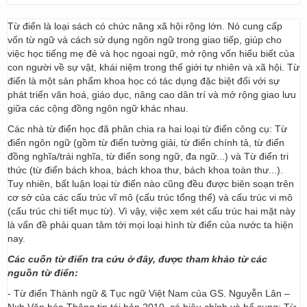
Từ điển là loại sách có chức năng xã hội rộng lớn. Nó cung cấp
vốn từ ngữ và cách sử dụng ngôn ngữ trong giao tiếp, giúp cho
việc học tiếng mẹ đẻ và học ngoại ngữ, mở rộng vốn hiểu biết của
con người về sự vật, khái niệm trong thế giới tự nhiên và xã hội. Từ
điển là một sản phẩm khoa học có tác dụng đặc biệt đối với sự
phát triển văn hoá, giáo dục, nâng cao dân trí và mở rộng giao lưu
giữa các cộng đồng ngôn ngữ khác nhau.
Các nhà từ điển học đã phân chia ra hai loại từ điển công cụ: Từ
điển ngôn ngữ (gồm từ điển tường giải, từ điển chính tả, từ điển
đồng nghĩa/trái nghĩa, từ điển song ngữ, đa ngữ...) và Từ điển tri
thức (từ điển bách khoa, bách khoa thư, bách khoa toàn thư...).
Tuy nhiên, bất luận loại từ điển nào cũng đều được biên soạn trên
cơ sở của các cấu trúc vĩ mô (cấu trúc tổng thể) và cấu trúc vi mô
(cấu trúc chi tiết mục từ). Vì vậy, việc xem xét cấu trúc hai mặt này
là vấn đề phải quan tâm tới mọi loại hình từ điển của nước ta hiện
nay.
Các cuốn từ điển tra cứu ở đây, được tham khảo từ các
nguồn từ điển:
- Từ điển Thành ngữ & Tục ngữ Việt Nam của GS. Nguyễn Lân –