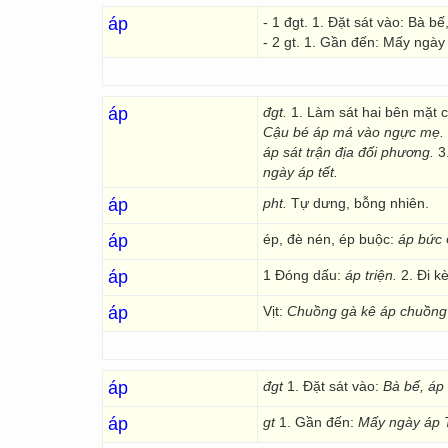
áp
- 1 đgt. 1. Đặt sát vào: Bà 
- 2 gt. 1. Gần đến: Mấy ngày
áp
đgt.
1. Làm sát hai bên mặt 
Cậu bé áp má vào ngực mẹ.
áp sát trận địa đối
phương.
3
ngày áp tết.
áp
pht.
Tự dưng, bỗng nhiên.
áp
ép, đè nén, ép buộc:
áp bức
áp
1 Đóng dấu:
áp triện.
2. Đi k
áp
Vịt:
Chuồng gà kê áp chuồng 
áp
đgt
1. Đặt sát vào:
Bà bế, áp
áp
gt
1. Gần đến:
Mấy ngày áp T