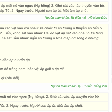
bế, áp mặt nó vào ngực (Ng-hồng) 2. Ghé sát vào: áp thuyền vào bờ.
 áp Tết 2. Ngay trước: Người con áp út; Một âm áp chót.
Nguồn tham khảo: Từ điển mở - Hồ Ngọc Đức
của các vật vào với nhau:
kê
chiếc tủ áp tường
o
thuyền áp bến
o
2. Tiến, xông sát vào nhau:
Hai đô vật áp sát vào nhau
o
Xe tăng
. Kề sát, liền nhau:
ngồi áp tường
o
Nhà ở áp bờ sông o những
o
đàn áp
o
t rấn áp.
èm để trông nom, bảo vệ:
áp giải
o
áp tải.
vịt
(câu đối).
Nguồn tham khảo: Đại Từ điển Tiếng Việt
 mặt nó vào ngực
(Ng-hồng). 2. Ghé sát vào:
áp thuyền vào bờ.
ết.
2. Ngay trước:
Người con áp út; Một âm áp chót.