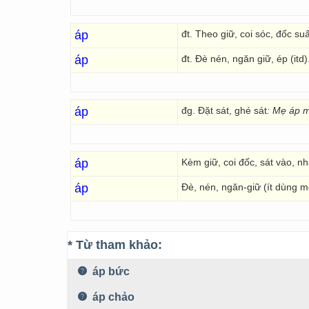
áp
đt. Theo giữ, coi sóc, đốc su
áp
đt. Đè nén, ngăn giữ, ép (itd)
áp
đg. Đặt sát, ghé sát
:
Mẹ áp m
áp
Kèm giữ, coi đốc, sát vào, n
áp
Đè, nén, ngăn-giữ (ít dùng m
* Từ tham khảo:
áp bức
áp chảo