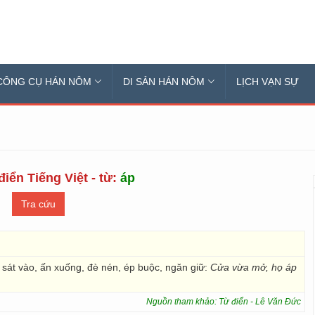
CÔNG CỤ HÁN NÔM
DI SẢN HÁN NÔM
LỊCH VẠN SỰ
iển Tiếng Việt - từ:
áp
o, sát vào, ấn xuống, đè nén, ép buộc, ngăn giữ:
Cửa vừa mở, họ áp
Nguồn tham khảo: Từ điển - Lê Văn Đức