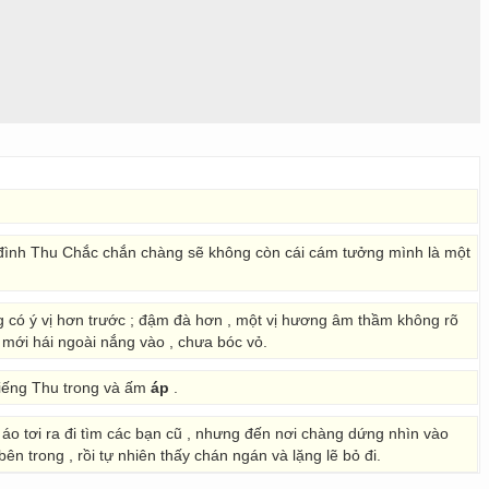
a đình Thu Chắc chắn chàng sẽ không còn cái cám tưởng mình là một
có ý vị hơn trước ; đậm đà hơn , một vị hương âm thầm không rõ
ới hái ngoài nắng vào , chưa bóc vỏ.
tiếng Thu trong và ấm
áp
.
o tơi ra đi tìm các bạn cũ , nhưng đến nơi chàng dứng nhìn vào
ên trong , rồi tự nhiên thấy chán ngán và lặng lẽ bỏ đi.