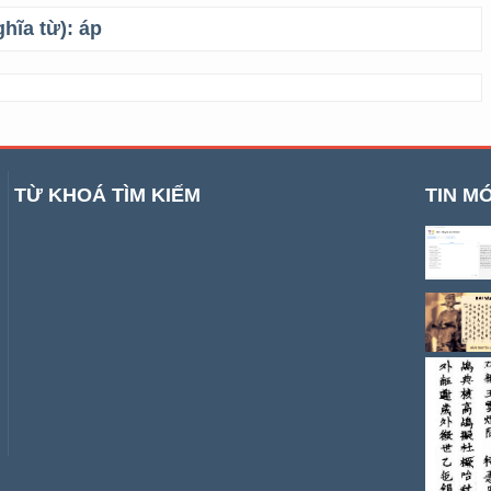
ghĩa từ):
áp
TỪ KHOÁ TÌM KIẾM
TIN MỚ