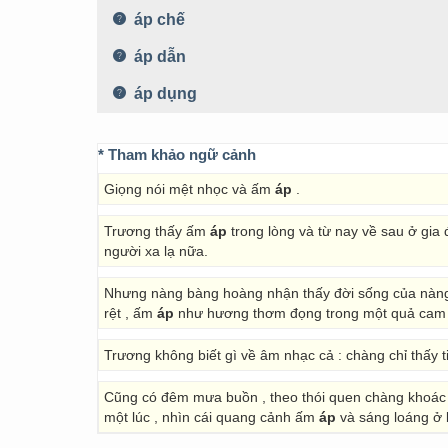
áp chế
áp dẫn
áp dụng
* Tham khảo ngữ cảnh
Giọng nói mệt nhọc và ấm
áp
.
Trương thấy ấm
áp
trong lòng và từ nay về sau ở gi
người xa lạ nữa.
Nhưng nàng bàng hoàng nhận thấy đời sống của nàng 
rệt , ấm
áp
như hương thơm đọng trong một quả cam m
Trương không biết gì về âm nhạc cả : chàng chỉ thấy 
Cũng có đêm mưa buồn , theo thói quen chàng khoác á
một lúc , nhìn cái quang cảnh ấm
áp
và sáng loáng ở b