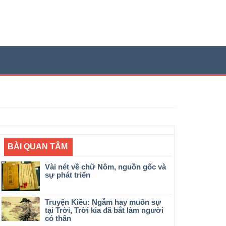
BÀI QUAN TÂM
Vài nét về chữ Nôm, nguồn gốc và
sự phát triển
Truyện Kiều: Ngẫm hay muôn sự
tại Trời, Trời kia đã bắt làm người
có thân