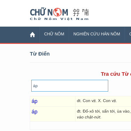
Chữ Nôm
CHỮ NÔM
NGHIÊN CỨU HÁN NÔM
Từ Điển
Tra cứu Từ đ
áp
dt. Con vịt. X. Con vịt.
áp
đt. Đổ-xô tới, sấn tới, ùa và
vào chật-nứt.