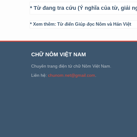
* Từ đang tra cứu (Ý nghĩa của từ, giải n
* Xem thêm:
Từ điển Giúp đọc Nôm và Hán Việt
CHỮ NÔM VIỆT NAM
Chuyên trang điện tử chữ Nôm Việt Nam.
Liên hệ:
chunom.net@gmail.com
.