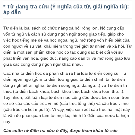
* Từ đang tra cứu (Ý nghĩa của từ, giải nghĩa từ):
áp dẫn
Từ điển là loại sách có chức năng xã hội rộng lớn. Nó cung cấp
vốn từ ngữ và cách sử dụng ngôn ngữ trong giao tiếp, giúp cho
việc học tiếng mẹ đẻ và học ngoại ngữ, mở rộng vốn hiểu biết của
con người về sự vật, khái niệm trong thế giới tự nhiên và xã hội. Từ
điển là một sản phẩm khoa học có tác dụng đặc biệt đối với sự
phát triển văn hoá, giáo dục, nâng cao dân trí và mở rộng giao lưu
giữa các cộng đồng ngôn ngữ khác nhau.
Các nhà từ điển học đã phân chia ra hai loại từ điển công cụ: Từ
điển ngôn ngữ (gồm từ điển tường giải, từ điển chính tả, từ điển
đồng nghĩa/trái nghĩa, từ điển song ngữ, đa ngữ...) và Từ điển tri
thức (từ điển bách khoa, bách khoa thư, bách khoa toàn thư...).
Tuy nhiên, bất luận loại từ điển nào cũng đều được biên soạn trên
cơ sở của các cấu trúc vĩ mô (cấu trúc tổng thể) và cấu trúc vi mô
(cấu trúc chi tiết mục từ). Vì vậy, việc xem xét cấu trúc hai mặt này
là vấn đề phải quan tâm tới mọi loại hình từ điển của nước ta hiện
nay.
Các cuốn từ điển tra cứu ở đây, được tham khảo từ các