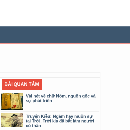
BÀI QUAN TÂM
Vài nét về chữ Nôm, nguồn gốc và
sự phát triển
Truyện Kiều: Ngẫm hay muôn sự
tại Trời, Trời kia đã bắt làm người
có thân