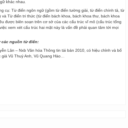
ngữ khác nhau.
ng cụ: Từ điển ngôn ngữ (gồm từ điển tường giải, từ điển chính tả, từ
) và Từ điển tri thức (từ điển bách khoa, bách khoa thư, bách khoa
 đều được biên soạn trên cơ sở của các cấu trúc vĩ mô (cấu trúc tổng
y, việc xem xét cấu trúc hai mặt này là vấn đề phải quan tâm tới mọi
ừ các nguồn từ điển:
ễn Lân – Nxb Văn hóa Thông tin tái bản 2010, có hiệu chỉnh và bổ
ác giả Vũ Thuý Anh, Vũ Quang Hào…