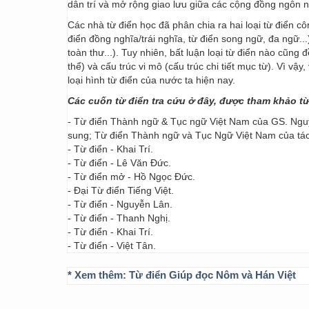
dân trí và mở rộng giao lưu giữa các cộng đồng ngôn 
Các nhà từ điển học đã phân chia ra hai loại từ điển cô
điển đồng nghĩa/trái nghĩa, từ điển song ngữ, đa ngữ...
toàn thư...). Tuy nhiên, bất luận loại từ điển nào cũng
thể) và cấu trúc vi mô (cấu trúc chi tiết mục từ). Vì vậ
loại hình từ điển của nước ta hiện nay.
Các cuốn từ điển tra cứu ở đây, được tham khảo t
- Từ điển Thành ngữ & Tục ngữ Việt Nam của GS. Nguy
sung; Từ điển Thành ngữ và Tục Ngữ Việt Nam của t
- Từ điển - Khai Trí.
- Từ điển - Lê Văn Đức.
- Từ điển mở - Hồ Ngọc Đức.
- Đại Từ điển Tiếng Việt.
- Từ điển - Nguyễn Lân.
- Từ điển - Thanh Nghị.
- Từ điển - Khai Trí.
- Từ điển - Việt Tân.
* Xem thêm:
Từ điển Giúp đọc Nôm và Hán Việt