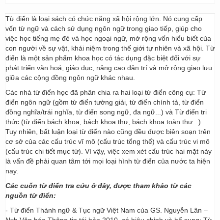
Từ điển là loại sách có chức năng xã hội rộng lớn. Nó cung cấp
vốn từ ngữ và cách sử dụng ngôn ngữ trong giao tiếp, giúp cho
việc học tiếng mẹ đẻ và học ngoại ngữ, mở rộng vốn hiểu biết của
con người về sự vật, khái niệm trong thế giới tự nhiên và xã hội. Từ
điển là một sản phẩm khoa học có tác dụng đặc biệt đối với sự
phát triển văn hoá, giáo dục, nâng cao dân trí và mở rộng giao lưu
giữa các cộng đồng ngôn ngữ khác nhau.
Các nhà từ điển học đã phân chia ra hai loại từ điển công cụ: Từ
điển ngôn ngữ (gồm từ điển tường giải, từ điển chính tả, từ điển
đồng nghĩa/trái nghĩa, từ điển song ngữ, đa ngữ...) và Từ điển tri
thức (từ điển bách khoa, bách khoa thư, bách khoa toàn thư...).
Tuy nhiên, bất luận loại từ điển nào cũng đều được biên soạn trên
cơ sở của các cấu trúc vĩ mô (cấu trúc tổng thể) và cấu trúc vi mô
(cấu trúc chi tiết mục từ). Vì vậy, việc xem xét cấu trúc hai mặt này
là vấn đề phải quan tâm tới mọi loại hình từ điển của nước ta hiện
nay.
Các cuốn từ điển tra cứu ở đây, được tham khảo từ các
nguồn từ điển:
- Từ điển Thành ngữ & Tục ngữ Việt Nam của GS. Nguyễn Lân –