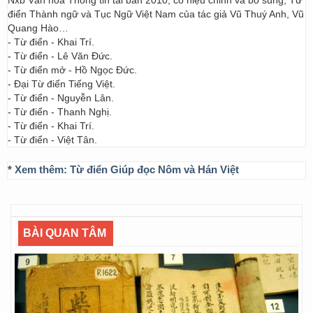
Nxb Văn hóa Thông tin tái bản 2010, có hiệu chỉnh và bổ sung; Từ
điển Thành ngữ và Tục Ngữ Việt Nam của tác giả Vũ Thuý Anh, Vũ
Quang Hào…
- Từ điển - Khai Trí.
- Từ điển - Lê Văn Đức.
- Từ điển mở - Hồ Ngọc Đức.
- Đại Từ điển Tiếng Việt.
- Từ điển - Nguyễn Lân.
- Từ điển - Thanh Nghị.
- Từ điển - Khai Trí.
- Từ điển - Việt Tân.
* Xem thêm:
Từ điển Giúp đọc Nôm và Hán Việt
BÀI QUAN TÂM