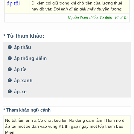
áp tải
Đi kèm coi giữ trong khi chở tiền của lương thuế
hay đồ vặt:
Đội lính đi áp giải mấy thuyền lương.
Nguồn tham chiếu: Từ điển - Khai Trí
* Từ tham khảo:
áp thấu
áp thống điểm
áp từ
áp-xanh
áp-xe
* Tham khảo ngữ cảnh
Nó tốt lắm anh ạ Cô chợt kêu lên Nó dũng cảm lắm ! Hôm nó đi
áp tải
một xe đạn vào vùng K1 thì gặp ngay một tốp thám báo
Miên.