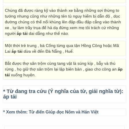
Chúng đã được ràng kỹ vào thành xe bằng những sợi thừng to
tướng nhưng cũng như những tên tù nguy hiểm bị dẫn độ , dọc
đường chúng có thể nổi khùng lên đập đầu đập cẳng vào thành
xe , tự làm trầy trụa để hả dạ đứng xem mẹ tôi trách cứ những
người
áp tải
dai dẳng như thế nào.
Một thời trẻ trung , bà Cống từng qua tận Hồng Công hoặc Mã
Lai
áp tải
dừa về đến Đà Nẵng , Huế.
Bắt được thợ săn trộm cùng tang vật là súng kíp , bẫy và thú
rừng , họ giữ thợ săn trộm lại lập biên bản , giao cho công an
áp
tải
xuống huyện.
* Từ đang tra cứu (Ý nghĩa của từ, giải nghĩa từ):
áp tải
* Xem thêm:
Từ điển Giúp đọc Nôm và Hán Việt