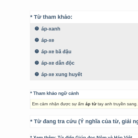
* Từ tham khảo:
áp-xanh
áp-xe
áp-xe bã đậu
áp-xe dẫn độc
áp-xe xung huyết
* Tham khảo ngữ cảnh
Em cảm nhận được sự ấm
áp từ
tay anh truyền sang.
* Từ đang tra cứu (Ý nghĩa của từ, giải n
* Xem thêm:
Từ điển Giúp đọc Nôm và Hán Việt