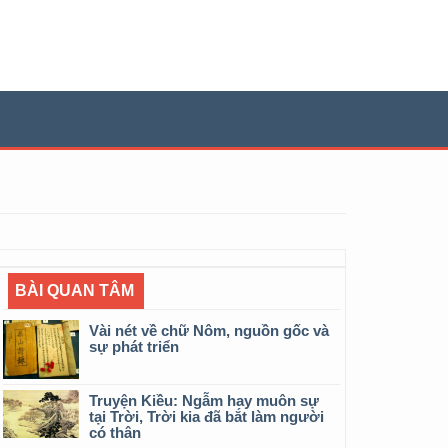
BÀI QUAN TÂM
Vài nét về chữ Nôm, nguồn gốc và
sự phát triển
Truyện Kiều: Ngẫm hay muôn sự
tại Trời, Trời kia đã bắt làm người
có thân