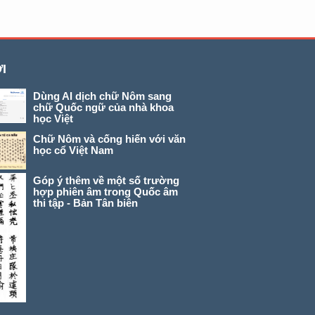
I
Dùng AI dịch chữ Nôm sang
chữ Quốc ngữ của nhà khoa
học Việt
Chữ Nôm và cống hiến với văn
học cổ Việt Nam
Góp ý thêm về một số trường
hợp phiên âm trong Quốc âm
thi tập - Bản Tân biên