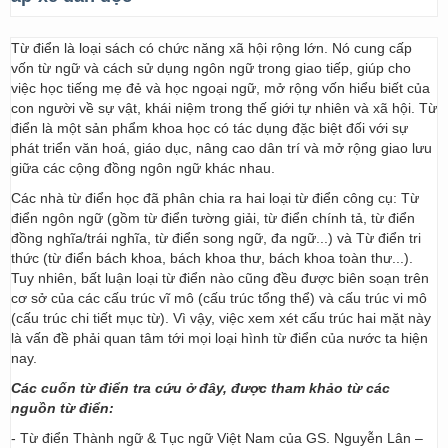
Từ điển là loại sách có chức năng xã hội rộng lớn. Nó cung cấp
vốn từ ngữ và cách sử dụng ngôn ngữ trong giao tiếp, giúp cho
việc học tiếng mẹ đẻ và học ngoại ngữ, mở rộng vốn hiểu biết của
con người về sự vật, khái niệm trong thế giới tự nhiên và xã hội. Từ
điển là một sản phẩm khoa học có tác dụng đặc biệt đối với sự
phát triển văn hoá, giáo dục, nâng cao dân trí và mở rộng giao lưu
giữa các cộng đồng ngôn ngữ khác nhau.
Các nhà từ điển học đã phân chia ra hai loại từ điển công cụ: Từ
điển ngôn ngữ (gồm từ điển tường giải, từ điển chính tả, từ điển
đồng nghĩa/trái nghĩa, từ điển song ngữ, đa ngữ...) và Từ điển tri
thức (từ điển bách khoa, bách khoa thư, bách khoa toàn thư...).
Tuy nhiên, bất luận loại từ điển nào cũng đều được biên soạn trên
cơ sở của các cấu trúc vĩ mô (cấu trúc tổng thể) và cấu trúc vi mô
(cấu trúc chi tiết mục từ). Vì vậy, việc xem xét cấu trúc hai mặt này
là vấn đề phải quan tâm tới mọi loại hình từ điển của nước ta hiện
nay.
Các cuốn từ điển tra cứu ở đây, được tham khảo từ các
nguồn từ điển:
- Từ điển Thành ngữ & Tục ngữ Việt Nam của GS. Nguyễn Lân –