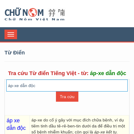
Chữ Nôm
Toggle
navigation
Từ Điển
Tra cứu Từ điển Tiếng Việt - từ:
áp-xe dẫn độc
áp xe
áp-xe do cố ý gây với mục đích chữa bệnh, ví dụ
tiêm tinh dầu tê-rê-ben-tin dưới da để điều trị một
dẫn độc
số bệnh nhiễm khuẩn; còn gọi là
áp-xe kết tụ.