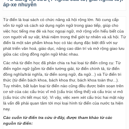
áp-xe nhuyễn
Từ điển là loại sách có chức năng xã hội rộng lớn. Nó cung cấp
vốn từ ngữ và cách sử dụng ngôn ngữ trong giao tiếp, giúp cho
việc học tiếng mẹ đẻ và học ngoại ngữ, mở rộng vốn hiểu biết của
con người về sự vật, khái niệm trong thế giới tự nhiên và xã hội. Từ
điển là một sản phẩm khoa học có tác dụng đặc biệt đối với sự
phát triển văn hoá, giáo dục, nâng cao dân trí và mở rộng giao lưu
giữa các cộng đồng ngôn ngữ khác nhau.
Các nhà từ điển học đã phân chia ra hai loại từ điển công cụ: Từ
điển ngôn ngữ (gồm từ điển tường giải, từ điển chính tả, từ điển
đồng nghĩa/trái nghĩa, từ điển song ngữ, đa ngữ...) và Từ điển tri
thức (từ điển bách khoa, bách khoa thư, bách khoa toàn thư...).
Tuy nhiên, bất luận loại từ điển nào cũng đều được biên soạn trên
cơ sở của các cấu trúc vĩ mô (cấu trúc tổng thể) và cấu trúc vi mô
(cấu trúc chi tiết mục từ). Vì vậy, việc xem xét cấu trúc hai mặt này
là vấn đề phải quan tâm tới mọi loại hình từ điển của nước ta hiện
nay.
Các cuốn từ điển tra cứu ở đây, được tham khảo từ các
nguồn từ điển: