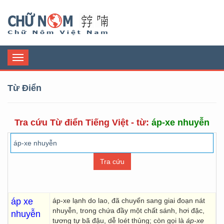
Chữ Nôm
Toggle
navigation
Từ Điển
Tra cứu Từ điển Tiếng Việt - từ:
áp-xe nhuyễn
áp xe
áp-xe lạnh do lao, đã chuyển sang giai đoạn nát
nhuyễn, trong chứa đầy một chất sánh, hơi đặc,
nhuyễn
tương tự bã đậu, dễ loét thủng; còn gọi là
áp-xe