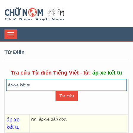
Chữ Nôm
Toggle
navigation
Từ Điển
Tra cứu Từ điển Tiếng Việt - từ:
áp-xe kết tụ
áp xe
Nh. áp-xe dẫn độc.
kết tụ