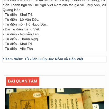
Nxb Văn hóa Thông tin tái bản 2010, có hiệu chỉnh và bổ sung; Từ
điển Thành ngữ và Tục Ngữ Việt Nam của tác giả Vũ Thuý Anh, Vũ
Quang Hào…
- Từ điển - Khai Trí.
- Từ điển - Lê Văn Đức.
- Từ điển mở - Hồ Ngọc Đức.
- Đại Từ điển Tiếng Việt.
- Từ điển - Nguyễn Lân.
- Từ điển - Thanh Nghị.
- Từ điển - Khai Trí.
- Từ điển - Việt Tân.
* Xem thêm:
Từ điển Giúp đọc Nôm và Hán Việt
BÀI QUAN TÂM