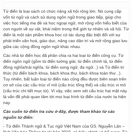
Từ điển là loại sách có chức năng xã hội rộng lớn. Nó cung cấp
vốn từ ngữ và cách sử dụng ngôn ngữ trong giao tiếp, giúp cho
việc học tiếng mẹ đẻ và học ngoại ngữ, mở rộng vốn hiểu biết của
con người về sự vật, khái niệm trong thế giới tự nhiên và xã hội. Từ
điển là một sản phẩm khoa học có tác dụng đặc biệt đối với sự
phát triển văn hoá, giáo dục, nâng cao dân trí và mở rộng giao lưu
giữa các cộng đồng ngôn ngữ khác nhau.
Các nhà từ điển học đã phân chia ra hai loại từ điển công cụ: Từ
điển ngôn ngữ (gồm từ điển tường giải, từ điển chính tả, từ điển
đồng nghĩa/trái nghĩa, từ điển song ngữ, đa ngữ...) và Từ điển tri
thức (từ điển bách khoa, bách khoa thư, bách khoa toàn thư...).
Tuy nhiên, bất luận loại từ điển nào cũng đều được biên soạn trên
cơ sở của các cấu trúc vĩ mô (cấu trúc tổng thể) và cấu trúc vi mô
(cấu trúc chi tiết mục từ). Vì vậy, việc xem xét cấu trúc hai mặt này
là vấn đề phải quan tâm tới mọi loại hình từ điển của nước ta hiện
nay.
Các cuốn từ điển tra cứu ở đây, được tham khảo từ các
nguồn từ điển:
- Từ điển Thành ngữ & Tục ngữ Việt Nam của GS. Nguyễn Lân –