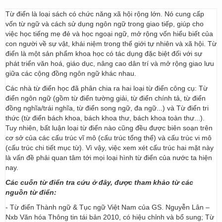
Từ điển là loại sách có chức năng xã hội rộng lớn. Nó cung cấp
vốn từ ngữ và cách sử dụng ngôn ngữ trong giao tiếp, giúp cho
việc học tiếng mẹ đẻ và học ngoại ngữ, mở rộng vốn hiểu biết của
con người về sự vật, khái niệm trong thế giới tự nhiên và xã hội. Từ
điển là một sản phẩm khoa học có tác dụng đặc biệt đối với sự
phát triển văn hoá, giáo dục, nâng cao dân trí và mở rộng giao lưu
giữa các cộng đồng ngôn ngữ khác nhau.
Các nhà từ điển học đã phân chia ra hai loại từ điển công cụ: Từ
điển ngôn ngữ (gồm từ điển tường giải, từ điển chính tả, từ điển
đồng nghĩa/trái nghĩa, từ điển song ngữ, đa ngữ...) và Từ điển tri
thức (từ điển bách khoa, bách khoa thư, bách khoa toàn thư...).
Tuy nhiên, bất luận loại từ điển nào cũng đều được biên soạn trên
cơ sở của các cấu trúc vĩ mô (cấu trúc tổng thể) và cấu trúc vi mô
(cấu trúc chi tiết mục từ). Vì vậy, việc xem xét cấu trúc hai mặt này
là vấn đề phải quan tâm tới mọi loại hình từ điển của nước ta hiện
nay.
Các cuốn từ điển tra cứu ở đây, được tham khảo từ các
nguồn từ điển:
- Từ điển Thành ngữ & Tục ngữ Việt Nam của GS. Nguyễn Lân –
Nxb Văn hóa Thông tin tái bản 2010, có hiệu chỉnh và bổ sung; Từ