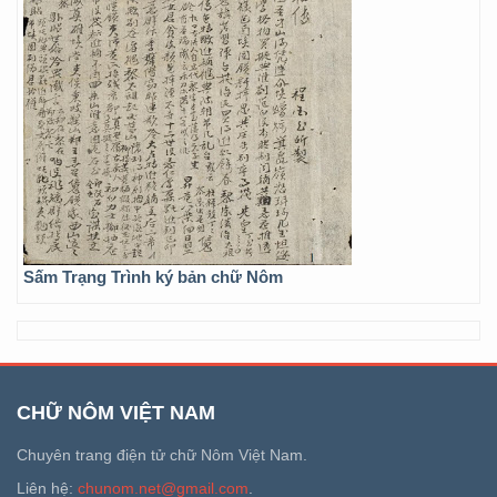
Sấm Trạng Trình ký bản chữ Nôm
CHỮ NÔM VIỆT NAM
Chuyên trang điện tử chữ Nôm Việt Nam.
Liên hệ:
chunom.net@gmail.com
.