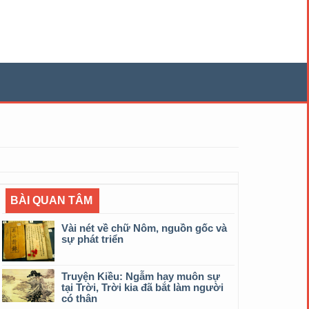
BÀI QUAN TÂM
Vài nét về chữ Nôm, nguồn gốc và
sự phát triển
Truyện Kiều: Ngẫm hay muôn sự
tại Trời, Trời kia đã bắt làm người
có thân