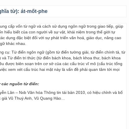
ghĩa từ):
át-mốt-phe
 cung cấp vốn từ ngữ và cách sử dụng ngôn ngữ trong giao tiếp, giúp
 hiểu biết của con người về sự vật, khái niệm trong thế giới tự
ác dụng đặc biệt đối với sự phát triển văn hoá, giáo dục, nâng cao
ngữ khác nhau.
ng cụ: Từ điển ngôn ngữ (gồm từ điển tường giải, từ điển chính tả, từ
) và Từ điển tri thức (từ điển bách khoa, bách khoa thư, bách khoa
 đều được biên soạn trên cơ sở của các cấu trúc vĩ mô (cấu trúc tổng
y, việc xem xét cấu trúc hai mặt này là vấn đề phải quan tâm tới mọi
ừ các nguồn từ điển:
ễn Lân – Nxb Văn hóa Thông tin tái bản 2010, có hiệu chỉnh và bổ
ác giả Vũ Thuý Anh, Vũ Quang Hào…