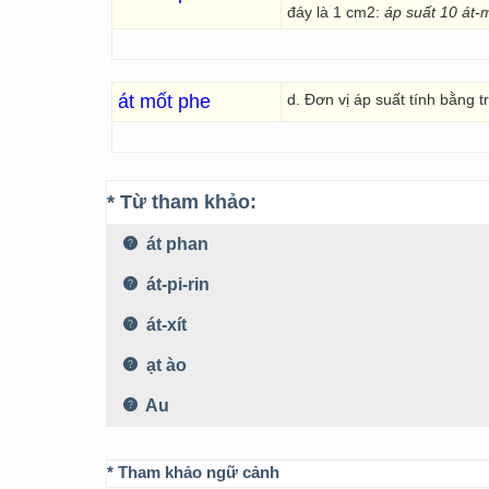
đáy là 1 cm2:
áp suất 10 át-
át mốt phe
d. Đơn vị áp suất tính bằng 
* Từ tham khảo:
át phan
át-pi-rin
át-xít
ạt ào
Au
* Tham khảo ngữ cảnh