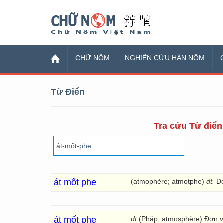
Chữ Nôm
CHỮ NÔM
NGHIÊN CỨU HÁN NÔM
Từ Điển
Tra cứu Từ điển 
át mốt phe
(atmophère; atmotphe)
dt.
Đơ
át mốt phe
dt
(Pháp: atmosphère) Đơn vị