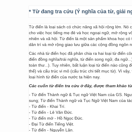
* Từ đang tra cứu (Ý nghĩa của từ, giải n
Từ điển là loại sách có chức năng xã hội rộng lớn. Nó
cho việc học tiếng mẹ đẻ và học ngoại ngữ, mở rộng vốn
nhiên và xã hội. Từ điển là một sản phẩm khoa học có t
dân trí và mở rộng giao lưu giữa các cộng đồng ngôn 
Các nhà từ điển học đã phân chia ra hai loại từ điển cô
điển đồng nghĩa/trái nghĩa, từ điển song ngữ, đa ngữ...
toàn thư...). Tuy nhiên, bất luận loại từ điển nào cũng
thể) và cấu trúc vi mô (cấu trúc chi tiết mục từ). Vì vậ
loại hình từ điển của nước ta hiện nay.
Các cuốn từ điển tra cứu ở đây, được tham khảo t
- Từ điển Thành ngữ & Tục ngữ Việt Nam của GS. Nguy
sung; Từ điển Thành ngữ và Tục Ngữ Việt Nam của t
- Từ điển - Khai Trí.
- Từ điển - Lê Văn Đức.
- Từ điển mở - Hồ Ngọc Đức.
- Đại Từ điển Tiếng Việt.
- Từ điển - Nguyễn Lân.