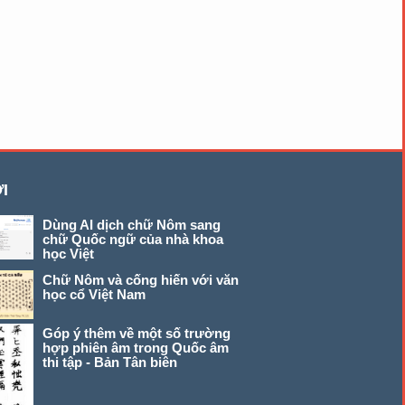
I
Dùng AI dịch chữ Nôm sang
chữ Quốc ngữ của nhà khoa
học Việt
Chữ Nôm và cống hiến với văn
học cổ Việt Nam
Góp ý thêm về một số trường
hợp phiên âm trong Quốc âm
thi tập - Bản Tân biên