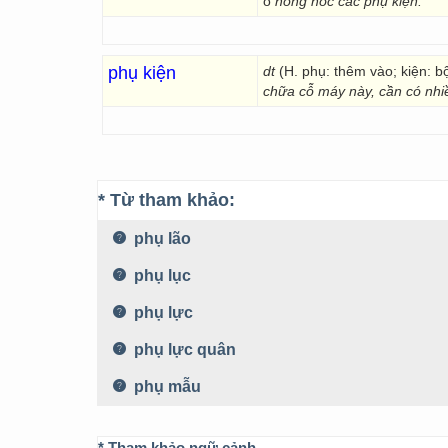
o
hỏng hóc các phụ kiện.
phụ kiện
dt
(H. phụ: thêm vào; kiện: b
chữa cỗ máy này, cần có nhi
* Từ tham khảo:
phụ lão
phụ lục
phụ lực
phụ lực quân
phụ mẫu
* Tham khảo ngữ cảnh