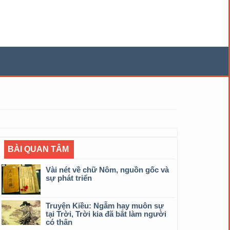
BÀI QUAN TÂM
Vài nét về chữ Nôm, nguồn gốc và
sự phát triển
Truyện Kiều: Ngẫm hay muôn sự
tại Trời, Trời kia đã bắt làm người
có thân