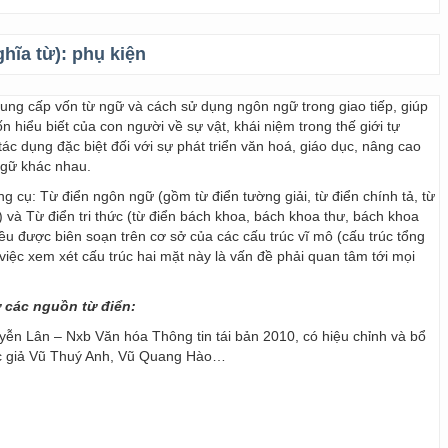
ghĩa từ):
phụ kiện
 cung cấp vốn từ ngữ và cách sử dụng ngôn ngữ trong giao tiếp, giúp
 hiểu biết của con người về sự vật, khái niệm trong thế giới tự
ác dụng đặc biệt đối với sự phát triển văn hoá, giáo dục, nâng cao
ngữ khác nhau.
ng cụ: Từ điển ngôn ngữ (gồm từ điển tường giải, từ điển chính tả, từ
) và Từ điển tri thức (từ điển bách khoa, bách khoa thư, bách khoa
 đều được biên soạn trên cơ sở của các cấu trúc vĩ mô (cấu trúc tổng
y, việc xem xét cấu trúc hai mặt này là vấn đề phải quan tâm tới mọi
ừ các nguồn từ điển:
ễn Lân – Nxb Văn hóa Thông tin tái bản 2010, có hiệu chỉnh và bổ
ác giả Vũ Thuý Anh, Vũ Quang Hào…