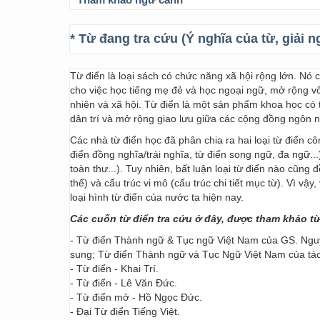
* Từ đang tra cứu (Ý nghĩa của từ, giải n
Từ điển là loại sách có chức năng xã hội rộng lớn. Nó
cho việc học tiếng mẹ đẻ và học ngoại ngữ, mở rộng vốn
nhiên và xã hội. Từ điển là một sản phẩm khoa học có t
dân trí và mở rộng giao lưu giữa các cộng đồng ngôn 
Các nhà từ điển học đã phân chia ra hai loại từ điển cô
điển đồng nghĩa/trái nghĩa, từ điển song ngữ, đa ngữ...
toàn thư...). Tuy nhiên, bất luận loại từ điển nào cũng
thể) và cấu trúc vi mô (cấu trúc chi tiết mục từ). Vì vậ
loại hình từ điển của nước ta hiện nay.
Các cuốn từ điển tra cứu ở đây, được tham khảo t
- Từ điển Thành ngữ & Tục ngữ Việt Nam của GS. Nguy
sung; Từ điển Thành ngữ và Tục Ngữ Việt Nam của t
- Từ điển - Khai Trí.
- Từ điển - Lê Văn Đức.
- Từ điển mở - Hồ Ngọc Đức.
- Đại Từ điển Tiếng Việt.