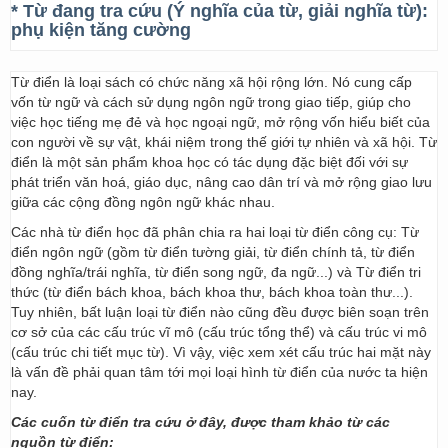
* Từ đang tra cứu (Ý nghĩa của từ, giải nghĩa từ):
phụ kiện tăng cường
Từ điển là loại sách có chức năng xã hội rộng lớn. Nó cung cấp
vốn từ ngữ và cách sử dụng ngôn ngữ trong giao tiếp, giúp cho
việc học tiếng mẹ đẻ và học ngoại ngữ, mở rộng vốn hiểu biết của
con người về sự vật, khái niệm trong thế giới tự nhiên và xã hội. Từ
điển là một sản phẩm khoa học có tác dụng đặc biệt đối với sự
phát triển văn hoá, giáo dục, nâng cao dân trí và mở rộng giao lưu
giữa các cộng đồng ngôn ngữ khác nhau.
Các nhà từ điển học đã phân chia ra hai loại từ điển công cụ: Từ
điển ngôn ngữ (gồm từ điển tường giải, từ điển chính tả, từ điển
đồng nghĩa/trái nghĩa, từ điển song ngữ, đa ngữ...) và Từ điển tri
thức (từ điển bách khoa, bách khoa thư, bách khoa toàn thư...).
Tuy nhiên, bất luận loại từ điển nào cũng đều được biên soạn trên
cơ sở của các cấu trúc vĩ mô (cấu trúc tổng thể) và cấu trúc vi mô
(cấu trúc chi tiết mục từ). Vì vậy, việc xem xét cấu trúc hai mặt này
là vấn đề phải quan tâm tới mọi loại hình từ điển của nước ta hiện
nay.
Các cuốn từ điển tra cứu ở đây, được tham khảo từ các
nguồn từ điển: