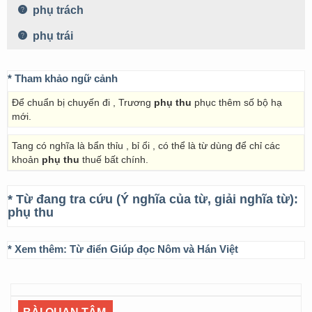
phụ trách
phụ trái
* Tham khảo ngữ cảnh
Để chuẩn bị chuyến đi , Trương
phụ thu
phục thêm số bộ hạ
mới.
Tang có nghĩa là bẩn thỉu , bỉ ổi , có thể là từ dùng để chỉ các
khoản
phụ thu
thuế bất chính.
* Từ đang tra cứu (Ý nghĩa của từ, giải nghĩa từ):
phụ thu
* Xem thêm:
Từ điển Giúp đọc Nôm và Hán Việt