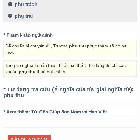
phụ trách
phụ trái
* Tham khảo ngữ cảnh
Để chuẩn bị chuyến đi , Trương
phụ thu
phục thêm số bộ hạ
mới.
Tang có nghĩa là bẩn thỉu , bỉ ổi , có thể là từ dùng để chỉ các
khoản
phụ thu
thuế bất chính.
* Từ đang tra cứu (Ý nghĩa của từ, giải nghĩa từ):
phụ thu
* Xem thêm:
Từ điển Giúp đọc Nôm và Hán Việt