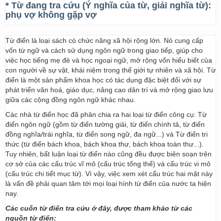
* Từ đang tra cứu (Ý nghĩa của từ, giải nghĩa từ):
phụ vợ không gặp vợ
Từ điển là loại sách có chức năng xã hội rộng lớn. Nó cung cấp
vốn từ ngữ và cách sử dụng ngôn ngữ trong giao tiếp, giúp cho
việc học tiếng mẹ đẻ và học ngoại ngữ, mở rộng vốn hiểu biết của
con người về sự vật, khái niệm trong thế giới tự nhiên và xã hội. Từ
điển là một sản phẩm khoa học có tác dụng đặc biệt đối với sự
phát triển văn hoá, giáo dục, nâng cao dân trí và mở rộng giao lưu
giữa các cộng đồng ngôn ngữ khác nhau.
Các nhà từ điển học đã phân chia ra hai loại từ điển công cụ: Từ
điển ngôn ngữ (gồm từ điển tường giải, từ điển chính tả, từ điển
đồng nghĩa/trái nghĩa, từ điển song ngữ, đa ngữ...) và Từ điển tri
thức (từ điển bách khoa, bách khoa thư, bách khoa toàn thư...).
Tuy nhiên, bất luận loại từ điển nào cũng đều được biên soạn trên
cơ sở của các cấu trúc vĩ mô (cấu trúc tổng thể) và cấu trúc vi mô
(cấu trúc chi tiết mục từ). Vì vậy, việc xem xét cấu trúc hai mặt này
là vấn đề phải quan tâm tới mọi loại hình từ điển của nước ta hiện
nay.
Các cuốn từ điển tra cứu ở đây, được tham khảo từ các
nguồn từ điển: