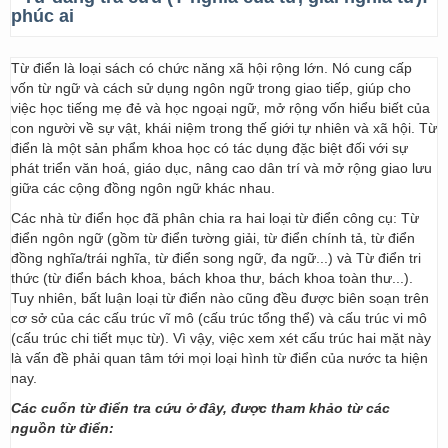
phúc ai
Từ điển là loại sách có chức năng xã hội rộng lớn. Nó cung cấp
vốn từ ngữ và cách sử dụng ngôn ngữ trong giao tiếp, giúp cho
việc học tiếng mẹ đẻ và học ngoại ngữ, mở rộng vốn hiểu biết của
con người về sự vật, khái niệm trong thế giới tự nhiên và xã hội. Từ
điển là một sản phẩm khoa học có tác dụng đặc biệt đối với sự
phát triển văn hoá, giáo dục, nâng cao dân trí và mở rộng giao lưu
giữa các cộng đồng ngôn ngữ khác nhau.
Các nhà từ điển học đã phân chia ra hai loại từ điển công cụ: Từ
điển ngôn ngữ (gồm từ điển tường giải, từ điển chính tả, từ điển
đồng nghĩa/trái nghĩa, từ điển song ngữ, đa ngữ...) và Từ điển tri
thức (từ điển bách khoa, bách khoa thư, bách khoa toàn thư...).
Tuy nhiên, bất luận loại từ điển nào cũng đều được biên soạn trên
cơ sở của các cấu trúc vĩ mô (cấu trúc tổng thể) và cấu trúc vi mô
(cấu trúc chi tiết mục từ). Vì vậy, việc xem xét cấu trúc hai mặt này
là vấn đề phải quan tâm tới mọi loại hình từ điển của nước ta hiện
nay.
Các cuốn từ điển tra cứu ở đây, được tham khảo từ các
nguồn từ điển: