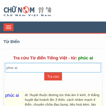
Chữ Nôm
Toggle
navigation
Từ Điển
Tra cứu Từ điển Tiếng Việt - từ:
phúc ai
phúc ai
dt.
Huyệt thuộc đường túc thái âm tì kinh, ở thẳng
huyệt đại hoành lên 3 thốn, cách nhâm mạch 4
thốn, chuyên chữa đau bụng, tiêu hoá kém, táo