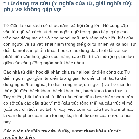
* Từ đang tra cứu (Ý nghĩa của từ, giải nghĩa từ):
phụ vợ không gặp vợ
Từ điển là loại sách có chức năng xã hội rộng lớn. Nó cung cấp
vốn từ ngữ và cách sử dụng ngôn ngữ trong giao tiếp, giúp cho
việc học tiếng mẹ đẻ và học ngoại ngữ, mở rộng vốn hiểu biết của
con người về sự vật, khái niệm trong thế giới tự nhiên và xã hội. Từ
điển là một sản phẩm khoa học có tác dụng đặc biệt đối với sự
phát triển văn hoá, giáo dục, nâng cao dân trí và mở rộng giao lưu
giữa các cộng đồng ngôn ngữ khác nhau.
Các nhà từ điển học đã phân chia ra hai loại từ điển công cụ: Từ
điển ngôn ngữ (gồm từ điển tường giải, từ điển chính tả, từ điển
đồng nghĩa/trái nghĩa, từ điển song ngữ, đa ngữ...) và Từ điển tri
thức (từ điển bách khoa, bách khoa thư, bách khoa toàn thư...).
Tuy nhiên, bất luận loại từ điển nào cũng đều được biên soạn trên
cơ sở của các cấu trúc vĩ mô (cấu trúc tổng thể) và cấu trúc vi mô
(cấu trúc chi tiết mục từ). Vì vậy, việc xem xét cấu trúc hai mặt này
là vấn đề phải quan tâm tới mọi loại hình từ điển của nước ta hiện
nay.
Các cuốn từ điển tra cứu ở đây, được tham khảo từ các
nguồn từ điển: