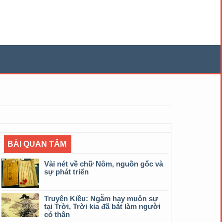
BÀI QUAN TÂM
Vài nét về chữ Nôm, nguồn gốc và
sự phát triển
Truyện Kiều: Ngẫm hay muôn sự
tại Trời, Trời kia đã bắt làm người
có thân