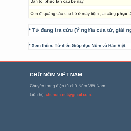
Bạn tôi
phục lăn
cậu bé này.
Con đi quảng cáo cho bố ở mấy tiệm , ai cũng
phục l
* Từ đang tra cứu (Ý nghĩa của từ, giải n
* Xem thêm:
Từ điển Giúp đọc Nôm và Hán Việt
CHỮ NÔM VIỆT NAM
Chuyên trang điện tử chữ Nôm Việt Nam.
Liên hệ:
chunom.net@gmail.com
.