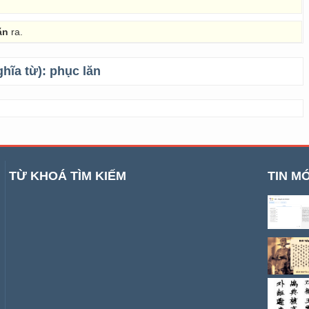
ăn
ra.
ghĩa từ):
phục lăn
TỪ KHOÁ TÌM KIẾM
TIN MỚ