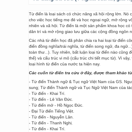
Từ điển là loại sách có chức năng xã hội rộng lớn. Nó
cho việc học tiếng mẹ đẻ và học ngoại ngữ, mở rộng vốn
nhiên và xã hội. Từ điển là một sản phẩm khoa học có t
dân trí và mở rộng giao lưu giữa các cộng đồng ngôn 
Các nhà từ điển học đã phân chia ra hai loại từ điển cô
điển đồng nghĩa/trái nghĩa, từ điển song ngữ, đa ngữ...
toàn thư...). Tuy nhiên, bất luận loại từ điển nào cũng
thể) và cấu trúc vi mô (cấu trúc chi tiết mục từ). Vì vậ
loại hình từ điển của nước ta hiện nay.
Các cuốn từ điển tra cứu ở đây, được tham khảo t
- Từ điển Thành ngữ & Tục ngữ Việt Nam của GS. Nguy
sung; Từ điển Thành ngữ và Tục Ngữ Việt Nam của t
- Từ điển - Khai Trí.
- Từ điển - Lê Văn Đức.
- Từ điển mở - Hồ Ngọc Đức.
- Đại Từ điển Tiếng Việt.
- Từ điển - Nguyễn Lân.
- Từ điển - Thanh Nghị.
- Từ điển - Khai Trí.