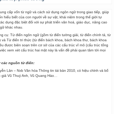
 cung cấp vốn từ ngữ và cách sử dụng ngôn ngữ trong giao tiếp, giúp
 hiểu biết của con người về sự vật, khái niệm trong thế giới tự
ác dụng đặc biệt đối với sự phát triển văn hoá, giáo dục, nâng cao
ngữ khác nhau.
ng cụ: Từ điển ngôn ngữ (gồm từ điển tường giải, từ điển chính tả, từ
) và Từ điển tri thức (từ điển bách khoa, bách khoa thư, bách khoa
 đều được biên soạn trên cơ sở của các cấu trúc vĩ mô (cấu trúc tổng
y, việc xem xét cấu trúc hai mặt này là vấn đề phải quan tâm tới mọi
ừ các nguồn từ điển:
ễn Lân – Nxb Văn hóa Thông tin tái bản 2010, có hiệu chỉnh và bổ
ác giả Vũ Thuý Anh, Vũ Quang Hào…