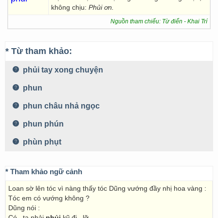
không chịu:
Phủi ơn.
Nguồn tham chiếu: Từ điển - Khai Trí
* Từ tham khảo:
phủi tay xong chuyện
phun
phun châu nhả ngọc
phun phún
phùn phụt
* Tham khảo ngữ cảnh
Loan sờ lên tóc vì nàng thấy tóc Dũng vướng đầy nhị hoa vàng :
Tóc em có vướng không ?
Dũng nói :
Có , ta phải
phủi
kỹ đi , lỡ...