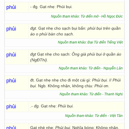
phủi
- đg. Gạt nhẹ: Phủi bụi.
Nguồn tham khảo: Từ điển mở - Hồ Ngọc Đức
phủi
đgt.
Gạt nhẹ cho sạch bụi bẩn:
phủi bụi trên quần
áo
o phủi bàn cho sạch
.
Nguồn tham khảo: Đại Từ điển Tiếng Việt
phủi
đgt
Gạt nhẹ cho sạch:
Ông già phủi bụi ở quần áo
(NgĐThi).
Nguồn tham khảo: Từ điển - Nguyễn Lân
phủi
đt. Gạt nhẹ nhẹ cho đi một cái gì
: Phủi bụi.
//
Phủi
bụi.
Ngb. Không nhận, không chịu
: Phủi ơn.
Nguồn tham khảo: Từ điển - Thanh Nghị
phủi
.-
đg.
Gạt nhẹ:
Phủi bụi.
Nguồn tham khảo: Từ điển - Việt Tân
phủi
Gạt nhè nhẹ:
Phủi bụi.
Nghĩa bóng: Không nhận,