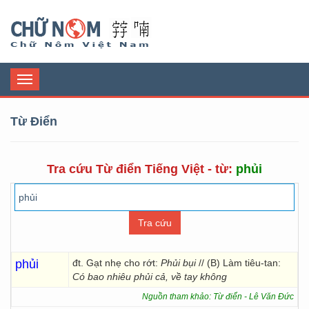
Chữ Nôm
Toggle
navigation
Từ Điển
Tra cứu Từ điển Tiếng Việt - từ:
phủi
phủi
đt. Gạt nhẹ cho rớt:
Phủi bụi
// (B) Làm tiêu-tan:
Có bao nhiêu phủi cả, về tay không
Nguồn tham khảo: Từ điển - Lê Văn Đức