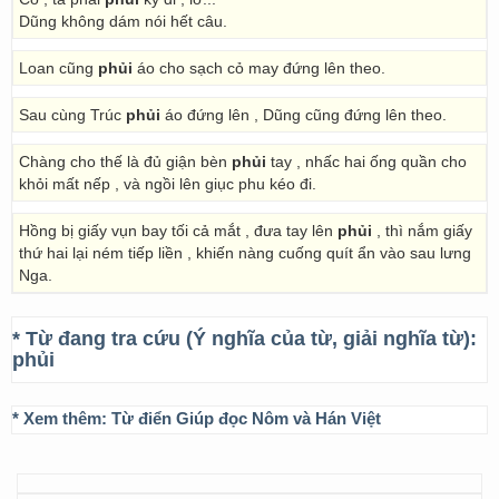
Dũng không dám nói hết câu.
Loan cũng
phủi
áo cho sạch cỏ may đứng lên theo.
Sau cùng Trúc
phủi
áo đứng lên , Dũng cũng đứng lên theo.
Chàng cho thế là đủ giận bèn
phủi
tay , nhấc hai ống quần cho
khỏi mất nếp , và ngồi lên giục phu kéo đi.
Hồng bị giấy vụn bay tối cả mắt , đưa tay lên
phủi
, thì nắm giấy
thứ hai lại ném tiếp liền , khiến nàng cuống quít ẩn vào sau lưng
Nga.
* Từ đang tra cứu (Ý nghĩa của từ, giải nghĩa từ):
phủi
* Xem thêm:
Từ điển Giúp đọc Nôm và Hán Việt