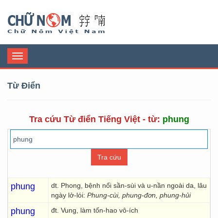
Chữ Nôm
Toggle
navigation
Từ Điển
Tra cứu Từ điển Tiếng Việt - từ:
phung
phung
dt. Phong, bệnh nổi sần-sùi và u-nần ngoài da, lâu
ngày lở-lói:
Phung-cùi, phung-đơn, phung-hủi
phung
đt. Vung, làm tốn-hao vô-ích