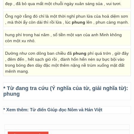
đẹp , đã bỏ qua mất một chuỗi ngày xuân sáng sủa , vui tươi.
Ông ngờ rằng đó chỉ là một thời nghỉ phun lửa của hoả diệm sơn
, mà thời ấy còn dài thì rồi lửa , lúc
phung
lên , phun càng mạnh.
hung phí trong hai năm , số tiền một vạn của anh Minh không
còn một xu nhỏ.
Dường như cơn dông ban chiều đã
phung
phí quá trớn , giờ đây
, đêm đến , hết sạch gió rồi , đành hổn hển nén sự bực bội vào
trong bóng đen dày đặc một thêm nặng nề trùm xuống mặt đất
mênh mang.
* Từ đang tra cứu (Ý nghĩa của từ, giải nghĩa từ):
phung
* Xem thêm:
Từ điển Giúp đọc Nôm và Hán Việt