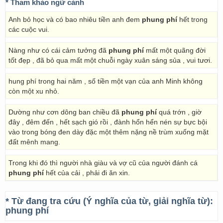
* Tham khảo ngữ cảnh
Anh bỏ học và có bao nhiêu tiền anh đem
phung phí
hết trong
các cuộc vui.
Nàng như có cái cảm tưởng đã
phung phí
mất một quãng đời
tốt đẹp , đã bỏ qua mất một chuỗi ngày xuân sáng sủa , vui tươi.
hung phí trong hai năm , số tiền một vạn của anh Minh không
còn một xu nhỏ.
Dường như cơn dông ban chiều đã
phung phí
quá trớn , giờ
đây , đêm đến , hết sạch gió rồi , đành hổn hển nén sự bực bội
vào trong bóng đen dày đặc một thêm nặng nề trùm xuống mặt
đất mênh mang.
Trong khi đó thì người nhà giàu và vợ cũ của người đánh cá
phung phí
hết của cải , phải đi ăn xin.
* Từ đang tra cứu (Ý nghĩa của từ, giải nghĩa từ):
phung phí