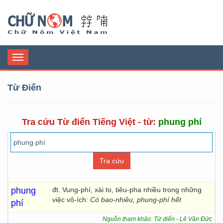
Chữ Nôm
Toggle
navigation
Từ Điển
Tra cứu Từ điển Tiếng Việt - từ:
phung phí
phung
đt. Vung-phí, xài to, tiêu-pha nhiều trong những
việc vô-ích:
Có bao-nhiêu, phung-phí hết
phí
Nguồn tham khảo: Từ điển - Lê Văn Đức