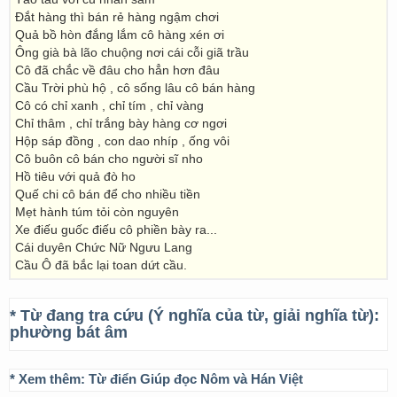
Đắt hàng thì bán rẻ hàng ngậm chơi
Quả bồ hòn đắng lắm cô hàng xén ơi
Ông già bà lão chuộng nơi cái cỗi giã trầu
Cô đã chắc về đâu cho hẳn hơn đâu
Cầu Trời phù hộ , cô sống lâu cô bán hàng
Cô có chỉ xanh , chỉ tím , chỉ vàng
Chỉ thâm , chỉ trắng bày hàng cơ ngơi
Hộp sáp đồng , con dao nhíp , ống vôi
Cô buôn cô bán cho người sĩ nho
Hồ tiêu với quả đò ho
Quế chi cô bán để cho nhiều tiền
Mẹt hành túm tỏi còn nguyên
Xe điếu guốc điếu cô phiền bày ra...
Cái duyên Chức Nữ Ngưu Lang
Cầu Ô đã bắc lại toan dứt cầu.
* Từ đang tra cứu (Ý nghĩa của từ, giải nghĩa từ):
phường bát âm
* Xem thêm:
Từ điển Giúp đọc Nôm và Hán Việt