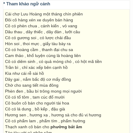
* Tham khảo ngữ cảnh
Cái chợ Lưu Hoàng một tháng chín phiên
Đôi cô hàng xén xe duyên bán hàng
Cô có phèn chua , cánh kiến , vỏ vang
Dâu thau , dây thiếc , dây đàn , lưỡi câu
Cô có gương soi , có lược chải đầu
Hòn soi , thoi mực , giấy tàu bày ra
Cô có hoàng cầm , thanh đại chu sa
Cam thảo , khổ luyện cùng là hoàng liên
Cô có diêm sinh , có quả móng chó , có hột mã tiền
Trần bì , chỉ xác xếp bên cạnh hồ
Kìa như cái rễ sài hồ
Dây gai , nắm bấc độ cơ mấy đồng
Chờ cho sang tiết mùa đông
Phèn đen , bầu bí trông mong mọi người
Cô có tổ tôm , tam cúc đố mười
Cô buôn cô bán cho người tài hoa
Cô có lá dung , bồ kếp , đậu già
Hương sen , hương xạ , hương sà cho đủ vị hương
Cô có phẩm lam , phẩm tím , phẩm hường
Thạch xanh cô bán cho
phường bát âm
Táo tàu với củ nhân sâm