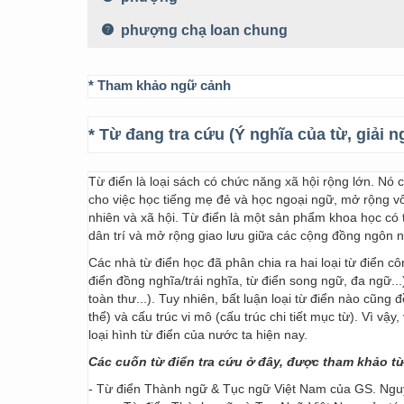
phượng chạ loan chung
* Tham khảo ngữ cảnh
* Từ đang tra cứu (Ý nghĩa của từ, giải n
Từ điển là loại sách có chức năng xã hội rộng lớn. Nó
cho việc học tiếng mẹ đẻ và học ngoại ngữ, mở rộng vốn
nhiên và xã hội. Từ điển là một sản phẩm khoa học có t
dân trí và mở rộng giao lưu giữa các cộng đồng ngôn 
Các nhà từ điển học đã phân chia ra hai loại từ điển cô
điển đồng nghĩa/trái nghĩa, từ điển song ngữ, đa ngữ...
toàn thư...). Tuy nhiên, bất luận loại từ điển nào cũng
thể) và cấu trúc vi mô (cấu trúc chi tiết mục từ). Vì vậ
loại hình từ điển của nước ta hiện nay.
Các cuốn từ điển tra cứu ở đây, được tham khảo t
- Từ điển Thành ngữ & Tục ngữ Việt Nam của GS. Nguy