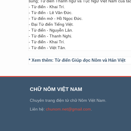
sung; Từ điển Thành ngữ và Tục Ngữ Việt Nam của t
- Từ điển - Khai Trí.
- Từ điển - Lê Văn Đức.
- Từ điển mở - Hồ Ngọc Đức.
- Đại Từ điển Tiếng Việt.
- Từ điển - Nguyễn Lân.
- Từ điển - Thanh Nghị.
- Từ điển - Khai Trí.
- Từ điển - Việt Tân.
* Xem thêm:
Từ điển Giúp đọc Nôm và Hán Việt
CHỮ NÔM VIỆT NAM
Chuyên trang điện tử chữ Nôm Việt Nam.
Liên hệ:
chunom.net@gmail.com
.