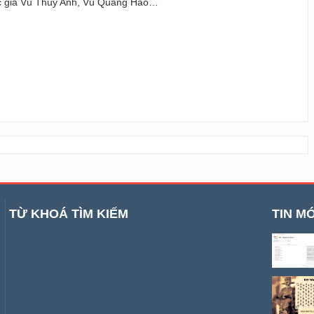
ác giả Vũ Thuý Anh, Vũ Quang Hào…
TỪ KHOÁ TÌM KIẾM
TIN MỚ