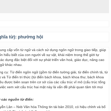
ghĩa từ):
phường hội
 cung cấp vốn từ ngữ và cách sử dụng ngôn ngữ trong giao tiếp, giúp
 hiểu biết của con người về sự vật, khái niệm trong thế giới tự
ác dụng đặc biệt đối với sự phát triển văn hoá, giáo dục, nâng cao
ngữ khác nhau.
ng cụ: Từ điển ngôn ngữ (gồm từ điển tường giải, từ điển chính tả, từ
) và Từ điển tri thức (từ điển bách khoa, bách khoa thư, bách khoa
 đều được biên soạn trên cơ sở của các cấu trúc vĩ mô (cấu trúc tổng
y, việc xem xét cấu trúc hai mặt này là vấn đề phải quan tâm tới mọi
ừ các nguồn từ điển:
ễn Lân – Nxb Văn hóa Thông tin tái bản 2010, có hiệu chỉnh và bổ