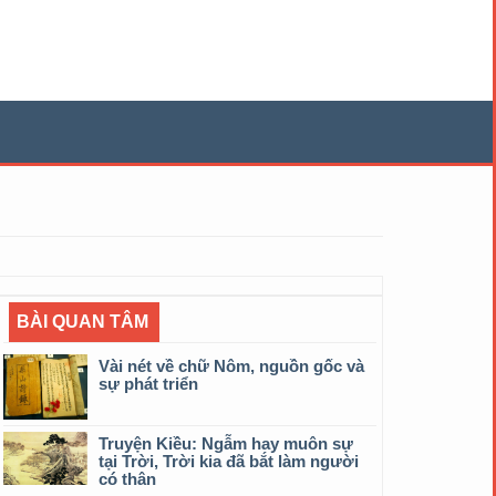
BÀI QUAN TÂM
Vài nét về chữ Nôm, nguồn gốc và
sự phát triển
Truyện Kiều: Ngẫm hay muôn sự
tại Trời, Trời kia đã bắt làm người
có thân