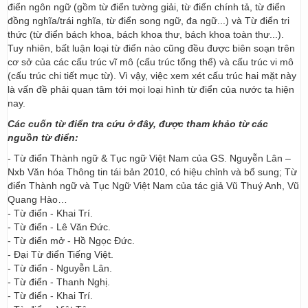
điển ngôn ngữ (gồm từ điển tường giải, từ điển chính tả, từ điển
đồng nghĩa/trái nghĩa, từ điển song ngữ, đa ngữ...) và Từ điển tri
thức (từ điển bách khoa, bách khoa thư, bách khoa toàn thư...).
Tuy nhiên, bất luận loại từ điển nào cũng đều được biên soạn trên
cơ sở của các cấu trúc vĩ mô (cấu trúc tổng thể) và cấu trúc vi mô
(cấu trúc chi tiết mục từ). Vì vậy, việc xem xét cấu trúc hai mặt này
là vấn đề phải quan tâm tới mọi loại hình từ điển của nước ta hiện
nay.
Các cuốn từ điển tra cứu ở đây, được tham khảo từ các
nguồn từ điển:
- Từ điển Thành ngữ & Tục ngữ Việt Nam của GS. Nguyễn Lân –
Nxb Văn hóa Thông tin tái bản 2010, có hiệu chỉnh và bổ sung; Từ
điển Thành ngữ và Tục Ngữ Việt Nam của tác giả Vũ Thuý Anh, Vũ
Quang Hào…
- Từ điển - Khai Trí.
- Từ điển - Lê Văn Đức.
- Từ điển mở - Hồ Ngọc Đức.
- Đại Từ điển Tiếng Việt.
- Từ điển - Nguyễn Lân.
- Từ điển - Thanh Nghị.
- Từ điển - Khai Trí.