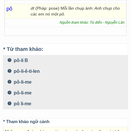
pô
dt
(Pháp: pose) Mỗi lần chụp ảnh:
Anh chụp cho
các em nó một pô.
Nguồn tham khảo: Từ điển - Nguyễn Lân
* Từ tham khảo:
pô-li B
pô-li-ê-ti-len
pô-li-me
pô-li-me
pô li-me
* Tham khảo ngữ cảnh