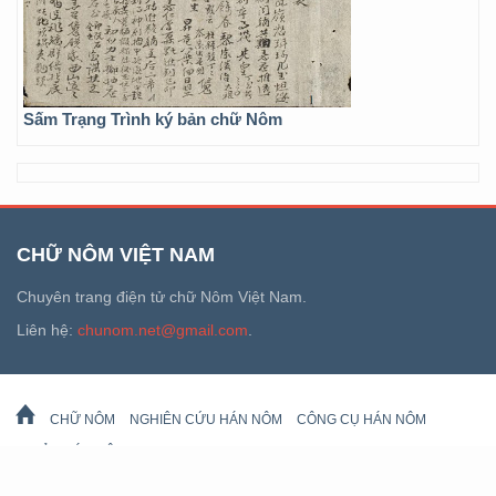
Sấm Trạng Trình ký bản chữ Nôm
CHỮ NÔM VIỆT NAM
Chuyên trang điện tử chữ Nôm Việt Nam.
Liên hệ:
chunom.net@gmail.com
.
CHỮ NÔM
NGHIÊN CỨU HÁN NÔM
CÔNG CỤ HÁN NÔM
DI SẢN HÁN NÔM
LỊCH VẠN SỰ
© 2026 chunom.net