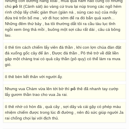
Những con đường hàng xoài , mùa quả năm nào cũng có những
chú
pô
lít (Cảnh sát) áo vàng cứ trưa lại núp trong các ngõ hẻm
rình chộp lấy chiếc giàn thun (giàn ná , súng cao su) của mấy
đứa trẻ trốn bố mẹ , vờ đi học sớm để ra đó bắn quả xanh...
Những đêm thứ bảy , ba tôi thường dắt tôi ra cầu tàu lục tỉnh
ngồi xem ông thả mồi , buông một sợi câu rất dài , câu cá bông
lau.
ô thê tìm cách chiếm lấy viên đá thần , khi con lợn chúa đàn đặt
đá xuống gốc cây để ăn , Được đá thần , Pô thê trở về đất liền
gặp một chàng trai có quả cây thần (pô quy) có thể làm ra mưa
gió.
ô thê bèn kết thân với người ấy.
Nhưng vua Chàm vừa lên tới bờ thì
pô
thê đã nhanh tay cướp
lấy gươm thần trao cho vua Ja rai.
ô thê nhờ có hòn đá , quả cây , sợi dây và cái gậy có phép màu
nhiệm chiếm được trong lúc đi đường , nên đủ sức giúp người Ja
rai chống chọi lại với địch thủ.