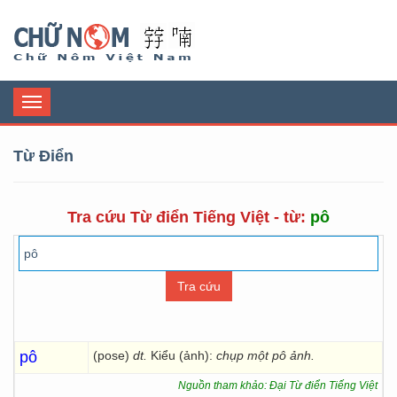
Chữ Nôm
Toggle
navigation
Từ Điển
Tra cứu Từ điển Tiếng Việt - từ:
pô
pô
(pose)
dt.
Kiểu (ảnh):
chụp một pô ảnh.
Nguồn tham khảo: Đại Từ điển Tiếng Việt