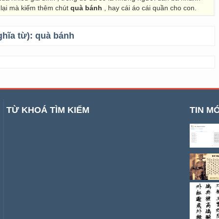
 lại mà kiếm thêm chút
quà bánh
, hay cái áo cái quần cho con.
ghĩa từ):
quà bánh
TỪ KHOÁ TÌM KIẾM
TIN MỚ