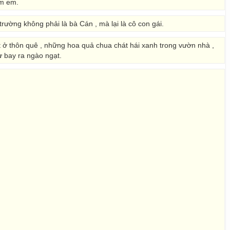
m em.
rường không phải là bà Cán , mà lại là cô con gái.
ặt ở thôn quê , những hoa quả chua chát hái xanh trong vườn nhà ,
ư bay ra ngào ngạt.