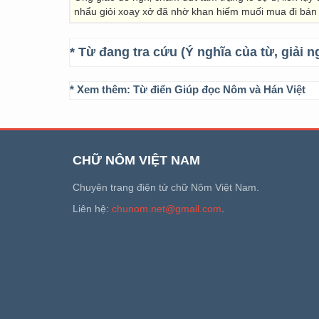
nhẩu giỏi xoay xở đã nhờ khan hiếm muối mua đi bán
* Từ đang tra cứu (Ý nghĩa của từ, giải n
* Xem thêm:
Từ điển Giúp đọc Nôm và Hán Việt
CHỮ NÔM VIỆT NAM
Chuyên trang điện tử chữ Nôm Việt Nam.
Liên hệ:
chunom.net@gmail.com
.