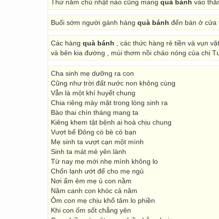
Thứ năm chủ nhật nào cũng mang
quà bánh
vào thă
Buổi sớm người gánh hàng
quà bánh
đến bán ở cửa t
Các hàng
quà bánh
, các thức hàng rẻ tiền và vụn v
và bên kia đường , mùi thơm nồi cháo nóng của chị T
Cha sinh mẹ dưỡng ra con
Cũng như trời đất nước non không cùng
Vẫn là một khí huyết chung
Chia riêng mày mặt trong lòng sinh ra
Bào thai chín tháng mang ta
Kiêng khem tật bệnh ai hoà chịu chung
Vượt bể Đông có bè có bạn
Mẹ sinh ta vượt cạn một mình
Sinh ta mát mẻ yên lành
Từ nay mẹ mới nhẹ mình không lo
Chốn lạnh ướt để cho mẹ ngủ
Nơi ấm êm mẹ ủ con nằm
Năm canh con khóc cả năm
Ôm con mẹ chịu khổ tâm lo phiền
Khi con ốm sốt chẳng yên