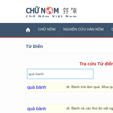
Chữ Nôm
CHỮ NÔM
NGHIÊN CỨU HÁN NÔM
Từ Điển
Tra cứu Từ điển
quà bánh
dt. Bánh trái làm quà:
Mua qu
quà bánh
dt.
Bánh và các thứ ăn vặt n