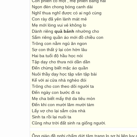
Con phiền có một , mẹ phiền bằng hai
Ngọn đèn chong bóng canh dài
Nghĩ thua nghĩ được có ai ngỏ cùng
Con rày đã yên lành mát mẻ
Mẹ mới lòng vui vẻ không lo
Dành riêng
quà bánh
nhường cho
Sắm riêng quần áo mới đồ chiều con
Trông con nằm ngủ ăn ngon
Sợ con thất ý lại còn hờn lâu
Hai ba tuổi độ hầu học nói
Tập dạy cho thưa nói dần dần
Đến chừng biết mặc áo quần
Nuôi thầy dạy học tập văn tập bài
Kể với ai cửa nhà nghèo đói
Trông cho con theo dõi người ta
Đến ngày con bước đi ra
Mẹ cha biết mấy thịt da tiêu mòn
Đến khi con mười lăm mười tám
Lấy vợ cho lại sắm cửa nhà
Sinh ta rồi lại nuôi ta
Cũng như trời đất sinh ra giống người.
Ông giáo đề nghị chấm dứt tâm trạng lo sợ bị liên lụy