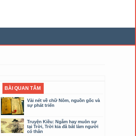
BÀI QUAN TÂM
Vài nét về chữ Nôm, nguồn gốc và
sự phát triển
Truyện Kiều: Ngẫm hay muôn sự
tại Trời, Trời kia đã bắt làm người
có thân