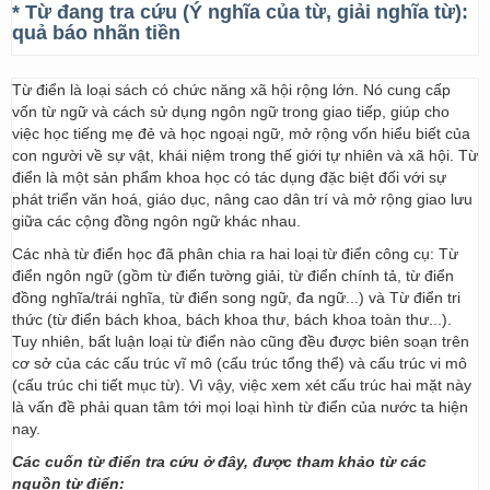
* Từ đang tra cứu (Ý nghĩa của từ, giải nghĩa từ):
quả báo nhãn tiền
Từ điển là loại sách có chức năng xã hội rộng lớn. Nó cung cấp
vốn từ ngữ và cách sử dụng ngôn ngữ trong giao tiếp, giúp cho
việc học tiếng mẹ đẻ và học ngoại ngữ, mở rộng vốn hiểu biết của
con người về sự vật, khái niệm trong thế giới tự nhiên và xã hội. Từ
điển là một sản phẩm khoa học có tác dụng đặc biệt đối với sự
phát triển văn hoá, giáo dục, nâng cao dân trí và mở rộng giao lưu
giữa các cộng đồng ngôn ngữ khác nhau.
Các nhà từ điển học đã phân chia ra hai loại từ điển công cụ: Từ
điển ngôn ngữ (gồm từ điển tường giải, từ điển chính tả, từ điển
đồng nghĩa/trái nghĩa, từ điển song ngữ, đa ngữ...) và Từ điển tri
thức (từ điển bách khoa, bách khoa thư, bách khoa toàn thư...).
Tuy nhiên, bất luận loại từ điển nào cũng đều được biên soạn trên
cơ sở của các cấu trúc vĩ mô (cấu trúc tổng thể) và cấu trúc vi mô
(cấu trúc chi tiết mục từ). Vì vậy, việc xem xét cấu trúc hai mặt này
là vấn đề phải quan tâm tới mọi loại hình từ điển của nước ta hiện
nay.
Các cuốn từ điển tra cứu ở đây, được tham khảo từ các
nguồn từ điển: