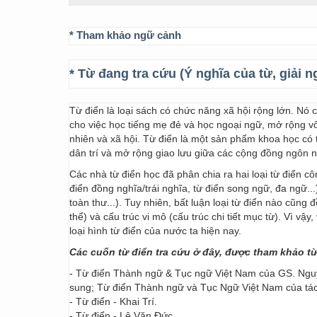
* Tham khảo ngữ cảnh
* Từ đang tra cứu (Ý nghĩa của từ, giải n
Từ điển là loại sách có chức năng xã hội rộng lớn. Nó
cho việc học tiếng mẹ đẻ và học ngoại ngữ, mở rộng vốn
nhiên và xã hội. Từ điển là một sản phẩm khoa học có t
dân trí và mở rộng giao lưu giữa các cộng đồng ngôn 
Các nhà từ điển học đã phân chia ra hai loại từ điển cô
điển đồng nghĩa/trái nghĩa, từ điển song ngữ, đa ngữ...
toàn thư...). Tuy nhiên, bất luận loại từ điển nào cũng
thể) và cấu trúc vi mô (cấu trúc chi tiết mục từ). Vì vậ
loại hình từ điển của nước ta hiện nay.
Các cuốn từ điển tra cứu ở đây, được tham khảo t
- Từ điển Thành ngữ & Tục ngữ Việt Nam của GS. Nguy
sung; Từ điển Thành ngữ và Tục Ngữ Việt Nam của t
- Từ điển - Khai Trí.
- Từ điển - Lê Văn Đức.