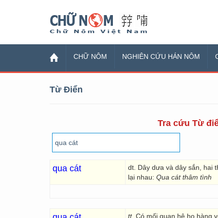
Chữ Nôm
CHỮ NÔM
NGHIÊN CỨU HÁN NÔM
Từ Điển
Tra cứu Từ điể
qua cát
dt. Dây dưa và dây sắn, hai t
lại nhau:
Qua cát thâm tình
qua cát
tt.
Có mối quan hệ họ hàng v