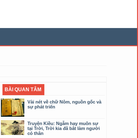
BÀI QUAN TÂM
Vài nét về chữ Nôm, nguồn gốc và
sự phát triển
Truyện Kiều: Ngẫm hay muôn sự
tại Trời, Trời kia đã bắt làm người
có thân