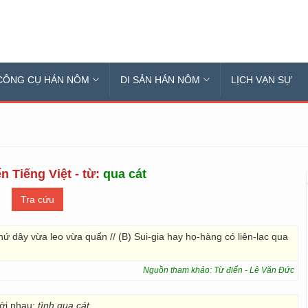
CÔNG CỤ HÁN NÔM
DI SẢN HÁN NÔM
LỊCH VẠN SỰ
n Tiếng Việt - từ:
qua cát
hứ dây vừa leo vừa quấn // (B) Sui-gia hay họ-hàng có liên-lạc qua
Nguồn tham khảo: Từ điển - Lê Văn Đức
ới nhau:
tình qua cát.