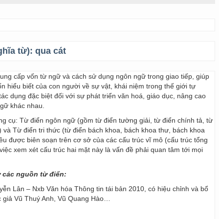
ghĩa từ):
qua cát
 cung cấp vốn từ ngữ và cách sử dụng ngôn ngữ trong giao tiếp, giúp
 hiểu biết của con người về sự vật, khái niệm trong thế giới tự
ác dụng đặc biệt đối với sự phát triển văn hoá, giáo dục, nâng cao
ngữ khác nhau.
ng cụ: Từ điển ngôn ngữ (gồm từ điển tường giải, từ điển chính tả, từ
) và Từ điển tri thức (từ điển bách khoa, bách khoa thư, bách khoa
 đều được biên soạn trên cơ sở của các cấu trúc vĩ mô (cấu trúc tổng
y, việc xem xét cấu trúc hai mặt này là vấn đề phải quan tâm tới mọi
ừ các nguồn từ điển:
ễn Lân – Nxb Văn hóa Thông tin tái bản 2010, có hiệu chỉnh và bổ
ác giả Vũ Thuý Anh, Vũ Quang Hào…