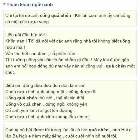
* Tham khảo ngữ cảnh
Chỉ tại tôi ép anh uống
quá chén
! Khi ăn cơm anh ấy chỉ uống
có một cốc rượu vang.
Liên gãi đầu bứt tóc :
Khốn nạn ! Tôi đã nói với các anh rằng nhà tôi không biết uống
rượu mà !
Văn thu hết can đảm , cố phân trần :
Thì tưởng uống vài cốc có ăn nhằm gì đâu ! Mấy khi được gặp
anh em hội họp đông đủ như vậy nên ai cũng vui ,
quá chén
một
chút.
Biểu em đừng đưa đưa đón đón làm chi
Chén rượu tình anh uống một li cũng được rồi
Uống
quá chén
thứ nhì , thể tất xin thôi
Uống vô quá chén , đứng ngồi không yên
Để anh yên tâm rời gót lên đường
Chén rượu tình anh xính xoáng lắm em ơi.
Chúng nó bắt được tôi trong lúc tôi có hơi
quá chén
, anh Hai ạ
lão Ba Ngù e hèm mấy tiếng , cười cười nhìn bố nuôi tôi.