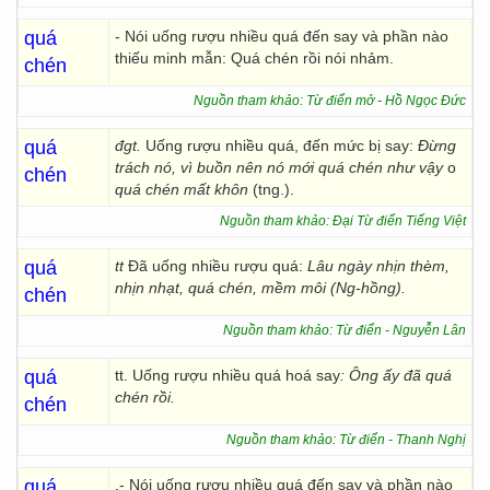
quá
- Nói uống rượu nhiều quá đến say và phần nào
thiếu minh mẫn: Quá chén rồi nói nhảm.
chén
Nguồn tham khảo: Từ điển mở - Hồ Ngọc Đức
quá
đgt.
Uống rượu nhiều quá, đến mức bị say:
Đừng
trách nó, vì buồn nên nó mới quá chén như vậy
o
chén
quá chén mất khôn
(tng.).
Nguồn tham khảo: Đại Từ điển Tiếng Việt
quá
tt
Đã uống nhiều rượu quá:
Lâu ngày nhịn thèm,
nhịn nhạt, quá chén, mềm môi (Ng-hồng).
chén
Nguồn tham khảo: Từ điển - Nguyễn Lân
quá
tt. Uống rượu nhiều quá hoá say
: Ông ấy đã quá
chén rồi.
chén
Nguồn tham khảo: Từ điển - Thanh Nghị
quá
.- Nói uống rượu nhiều quá đến say và phần nào