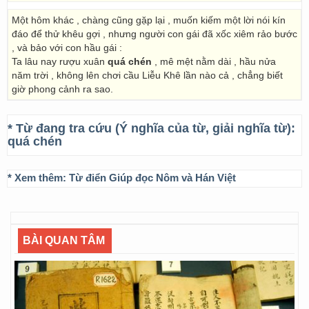
Một hôm khác , chàng cũng gặp lại , muốn kiếm một lời nói kín
đáo để thử khêu gợi , nhưng người con gái đã xốc xiêm rảo bước
, và bảo với con hầu gái :
Ta lâu nay rượu xuân
quá chén
, mê mệt nằm dài , hầu nửa
năm trời , không lên chơi cầu Liễu Khê lần nào cả , chẳng biết
giờ phong cảnh ra sao.
* Từ đang tra cứu (Ý nghĩa của từ, giải nghĩa từ):
quá chén
* Xem thêm:
Từ điển Giúp đọc Nôm và Hán Việt
BÀI QUAN TÂM