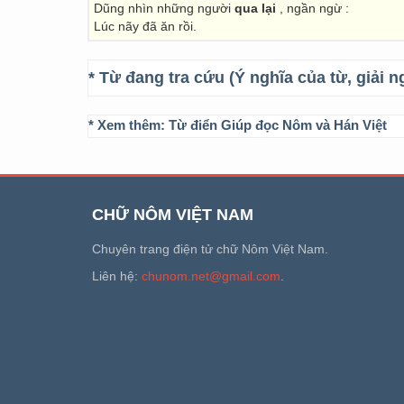
Dũng nhìn những người
qua lại
, ngần ngừ :
Lúc nãy đã ăn rồi.
* Từ đang tra cứu (Ý nghĩa của từ, giải n
* Xem thêm:
Từ điển Giúp đọc Nôm và Hán Việt
CHỮ NÔM VIỆT NAM
Chuyên trang điện tử chữ Nôm Việt Nam.
Liên hệ:
chunom.net@gmail.com
.