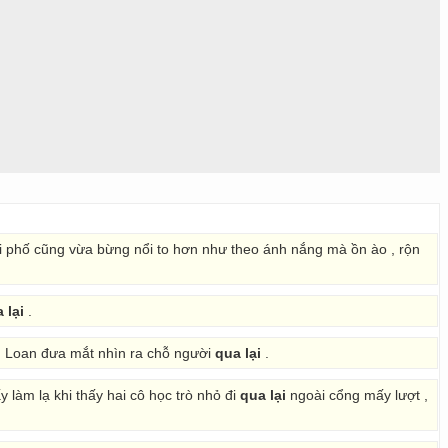
 phố cũng vừa bừng nổi to hơn như theo ánh nắng mà ồn ào , rộn
 lại
.
ì Loan đưa mắt nhìn ra chỗ người
qua lại
.
làm lạ khi thấy hai cô học trò nhỏ đi
qua lại
ngoài cổng mấy lượt ,