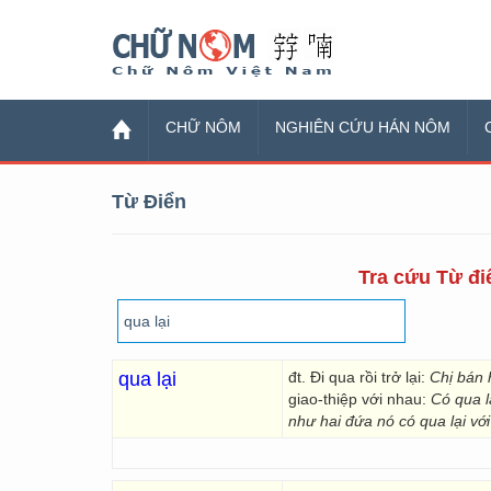
Chữ Nôm
CHỮ NÔM
NGHIÊN CỨU HÁN NÔM
Từ Điển
Tra cứu Từ điể
qua lại
đt. Đi qua rồi trở lại:
Chị bán 
giao-thiệp với nhau:
Có qua l
như hai đứa nó có qua lại với