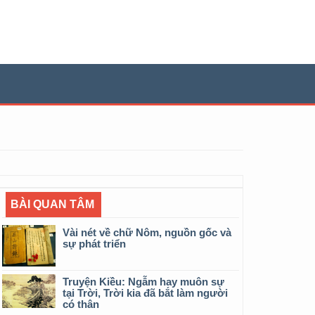
BÀI QUAN TÂM
Vài nét về chữ Nôm, nguồn gốc và
sự phát triển
Truyện Kiều: Ngẫm hay muôn sự
tại Trời, Trời kia đã bắt làm người
có thân