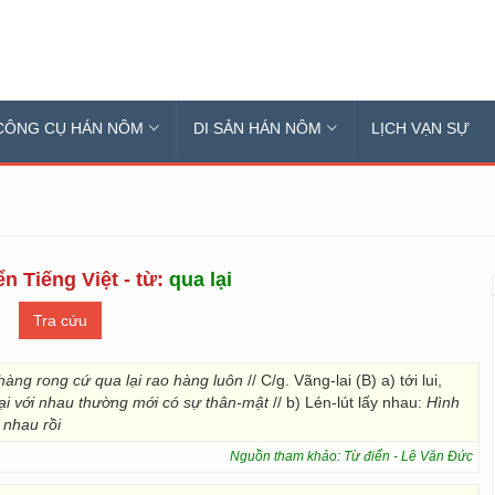
CÔNG CỤ HÁN NÔM
DI SẢN HÁN NÔM
LỊCH VẠN SỰ
n Tiếng Việt - từ:
qua lại
hàng rong cứ qua lại rao hàng luôn
// C/g. Vãng-lai (B) a) tới lui,
ại với nhau thường mới có sự thân-mật
// b) Lén-lút lấy nhau:
Hình
 nhau rồi
Nguồn tham khảo: Từ điển - Lê Văn Đức