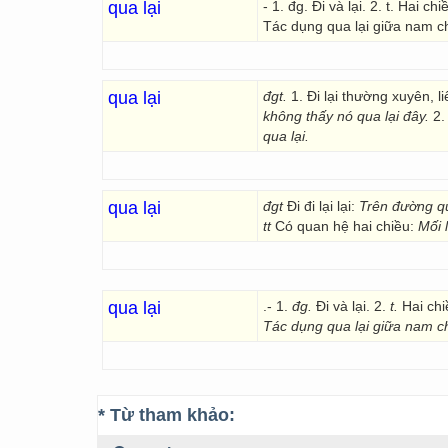
qua lại
- 1. đg. Đi và lại. 2. t. Hai 
Tác dụng qua lại giữa nam c
qua lại
đgt.
1. Đi lại thường xuyên, l
không thấy nó qua lại đây.
2.
qua lại.
qua lại
đgt
Đi đi lại lại:
Trên đường qu
tt
Có quan hệ hai chiều:
Mối l
qua lại
.- 1.
đg.
Đi và lại. 2.
t.
Hai chi
Tác dụng qua lại giữa
nam ch
* Từ tham khảo: