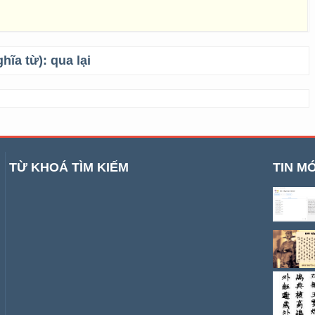
ghĩa từ):
qua lại
TỪ KHOÁ TÌM KIẾM
TIN MỚ