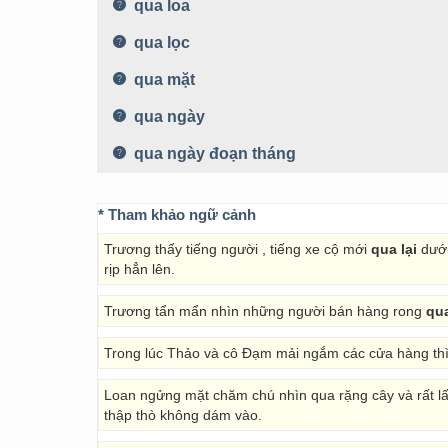
qua loa
qua lọc
qua mặt
qua ngày
qua ngày đoạn tháng
* Tham khảo ngữ cảnh
Trương thấy tiếng người , tiếng xe cộ mới
qua lại
dưới
rịp hẳn lên.
Trương tẩn mẩn nhìn những người bán hàng rong
qua
Trong lúc Thảo và cô Đạm mải ngắm các cửa hàng th
Loan ngửng mặt chăm chú nhìn qua rặng cây và rất lấy 
thập thò không dám vào.