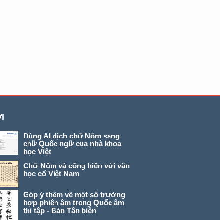
I
Dùng AI dịch chữ Nôm sang
chữ Quốc ngữ của nhà khoa
học Việt
Chữ Nôm và cống hiến với văn
học cổ Việt Nam
Góp ý thêm về một số trường
hợp phiên âm trong Quốc âm
thi tập - Bản Tân biên