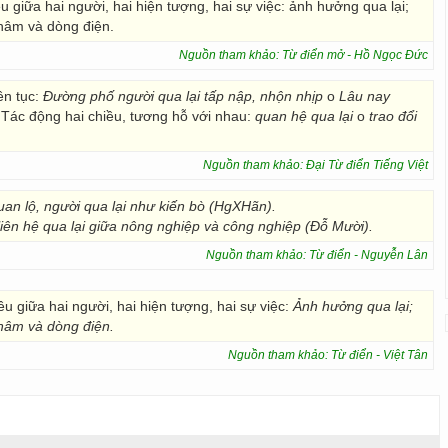
chiều giữa hai người, hai hiện tượng, hai sự việc: ảnh hưởng qua lại;
hâm và dòng điện.
Nguồn tham khảo: Từ điển mở - Hồ Ngọc Đức
iên tục:
Đường phố người qua lại tấp nập, nhộn nhịp
o
Lâu nay
 Tác động hai chiều, tương hỗ với nhau:
quan hệ qua lại
o
trao đổi
Nguồn tham khảo: Đại Từ điển Tiếng Việt
an lộ, người qua lại như kiến bò (HgXHãn).
iên hệ qua lại giữa nông nghiệp và công nghiệp (Đỗ Mười).
Nguồn tham khảo: Từ điển - Nguyễn Lân
ều giữa hai người, hai hiện tượng, hai sự việc:
Ảnh hưởng qua
lại;
âm và dòng điện.
Nguồn tham khảo: Từ điển - Việt Tân