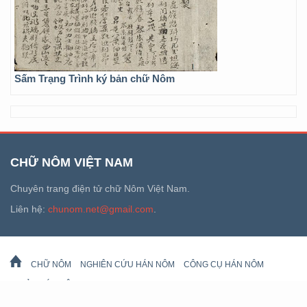
Sấm Trạng Trình ký bản chữ Nôm
CHỮ NÔM VIỆT NAM
Chuyên trang điện tử chữ Nôm Việt Nam.
Liên hệ:
chunom.net@gmail.com
.
CHỮ NÔM
NGHIÊN CỨU HÁN NÔM
CÔNG CỤ HÁN NÔM
DI SẢN HÁN NÔM
LỊCH VẠN SỰ
© 2026 chunom.net