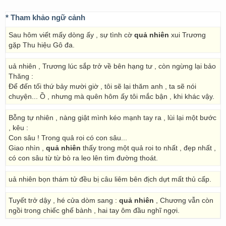
* Tham khảo ngữ cảnh
Sau hôm viết mấy dòng ấy , sự tình cờ
quả nhiên
xui Trương
gặp Thu hiệu Gô đa.
uả nhiên , Trương lúc sắp trở về bên hạng tư , còn ngừng lại bảo
Thăng :
Để đến tối thứ bảy mười giờ , tôi sẽ lại thăm anh , ta sẽ nói
chuyện... Ồ , nhưng mà quên hôm ấy tôi mắc bận , khi khác vậy.
Bỗng tự nhiên , nàng giật mình kéo mạnh tay ra , lùi lại một bước
, kêu :
Con sâu ! Trong quả roi có con sâu...
Giao nhìn ,
quả nhiên
thấy trong một quả roi to nhất , đẹp nhất ,
có con sâu từ từ bò ra leo lên tìm đường thoát.
uả nhiên bọn thám tử đều bị câu liêm bên địch dựt mất thủ cấp.
Tuyết trở dậy , hé cửa dòm sang :
quả nhiên
, Chương vẫn còn
ngồi trong chiếc ghế bành , hai tay ôm đầu nghĩ ngợi.