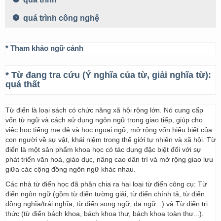
quá trình công nghệ
* Tham khảo ngữ cảnh
* Từ đang tra cứu (Ý nghĩa của từ, giải nghĩa từ):
quá thất
Từ điển là loại sách có chức năng xã hội rộng lớn. Nó cung cấp
vốn từ ngữ và cách sử dụng ngôn ngữ trong giao tiếp, giúp cho
việc học tiếng mẹ đẻ và học ngoại ngữ, mở rộng vốn hiểu biết của
con người về sự vật, khái niệm trong thế giới tự nhiên và xã hội. Từ
điển là một sản phẩm khoa học có tác dụng đặc biệt đối với sự
phát triển văn hoá, giáo dục, nâng cao dân trí và mở rộng giao lưu
giữa các cộng đồng ngôn ngữ khác nhau.
Các nhà từ điển học đã phân chia ra hai loại từ điển công cụ: Từ
điển ngôn ngữ (gồm từ điển tường giải, từ điển chính tả, từ điển
đồng nghĩa/trái nghĩa, từ điển song ngữ, đa ngữ...) và Từ điển tri
thức (từ điển bách khoa, bách khoa thư, bách khoa toàn thư...).