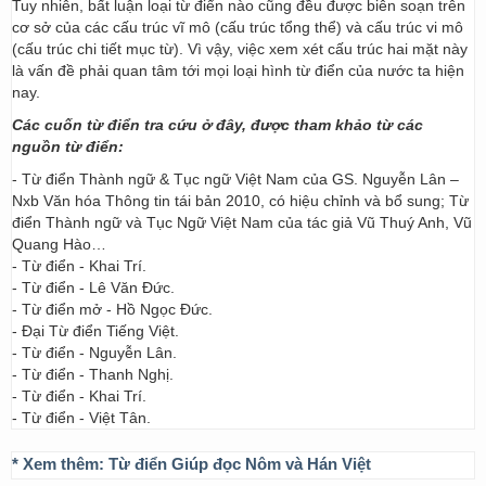
Tuy nhiên, bất luận loại từ điển nào cũng đều được biên soạn trên
cơ sở của các cấu trúc vĩ mô (cấu trúc tổng thể) và cấu trúc vi mô
(cấu trúc chi tiết mục từ). Vì vậy, việc xem xét cấu trúc hai mặt này
là vấn đề phải quan tâm tới mọi loại hình từ điển của nước ta hiện
nay.
Các cuốn từ điển tra cứu ở đây, được tham khảo từ các
nguồn từ điển:
- Từ điển Thành ngữ & Tục ngữ Việt Nam của GS. Nguyễn Lân –
Nxb Văn hóa Thông tin tái bản 2010, có hiệu chỉnh và bổ sung; Từ
điển Thành ngữ và Tục Ngữ Việt Nam của tác giả Vũ Thuý Anh, Vũ
Quang Hào…
- Từ điển - Khai Trí.
- Từ điển - Lê Văn Đức.
- Từ điển mở - Hồ Ngọc Đức.
- Đại Từ điển Tiếng Việt.
- Từ điển - Nguyễn Lân.
- Từ điển - Thanh Nghị.
- Từ điển - Khai Trí.
- Từ điển - Việt Tân.
* Xem thêm:
Từ điển Giúp đọc Nôm và Hán Việt