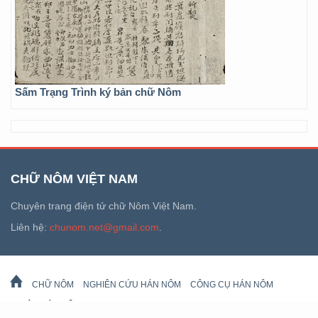
Sấm Trạng Trình ký bản chữ Nôm
CHỮ NÔM VIỆT NAM
Chuyên trang điện tử chữ Nôm Việt Nam.
Liên hệ:
chunom.net@gmail.com
.
CHỮ NÔM
NGHIÊN CỨU HÁN NÔM
CÔNG CỤ HÁN NÔM
DI SẢN HÁN NÔM
LỊCH VẠN SỰ