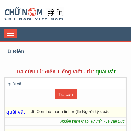
Chữ Nôm
Toggle
navigation
Từ Điển
Tra cứu Từ điển Tiếng Việt - từ:
quái vật
quái vật
dt. Con thú thành tinh // (B) Người kỳ-quặc
Nguồn tham khảo: Từ điển - Lê Văn Đức