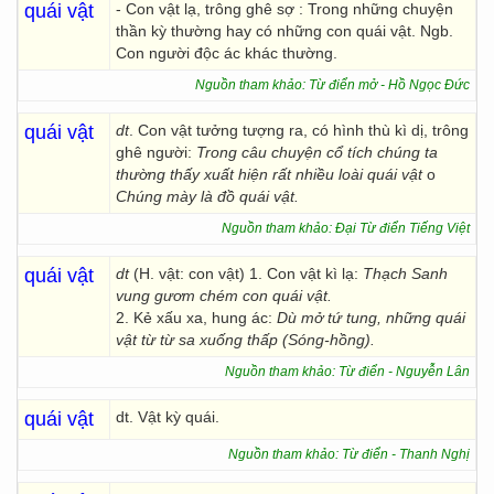
quái vật
- Con vật lạ, trông ghê sợ : Trong những chuyện
thần kỳ thường hay có những con quái vật. Ngb.
Con người độc ác khác thường.
Nguồn tham khảo: Từ điển mở - Hồ Ngọc Đức
quái vật
dt
. Con vật tưởng tượng ra, có hình thù kì dị, trông
ghê người:
Trong câu chuyện cổ tích chúng ta
thường thấy xuất hiện rất nhiều loài quái vật
o
Chúng mày là đồ quái vật.
Nguồn tham khảo: Đại Từ điển Tiếng Việt
quái vật
dt
(H. vật: con vật) 1. Con vật kì lạ:
Thạch Sanh
vung gươm chém con quái vật.
2. Kẻ xấu xa, hung ác:
Dù mở tứ tung, những quái
vật từ từ sa xuống thấp (Sóng-hồng).
Nguồn tham khảo: Từ điển - Nguyễn Lân
quái vật
dt. Vật kỳ quái.
Nguồn tham khảo: Từ điển - Thanh Nghị