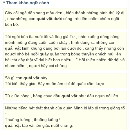
* Tham khảo ngữ cảnh
Cây cối ngả dần sang màu đen , biến thành những hình thù kỳ dị
, như những con
quái vật
dưới sông trèo lên chồm chỗm ngồi
bên bờ.
Tôi ngồi bên tía nuôi tôi và ông già Tư , nhìn xuống dòng sông
mênh mông đang cuồn cuộn chảy , hình dung ra những con
quái vật
kinh khủng đang bơi lặn dưới đó , càng thấy những con
người nhỏ bé ngồi quây quần trong bóng thuyền ghếch mũi lên
bãi cát đây thật vĩ đại biết bao nhiêu... " Hỡi thiên nhiên dữ dội và
nham hiểm , ngươi hãy coi chừng.
Sá gì con
quái vật
này !
Tôi biết thầy giáo Bảy muốn ám chỉ đế quốc xâm lược.
Từ giữa sông , hàng chục đầu
quái vật
như đầu ngựa nổi lên.
Những tiếng hét thất thanh của quân Minh bị lấp đi trong giông tố
:
Thuồng luồng , thuồng luồng !
quái vật
táp vài tên giặc nuốt chửng.