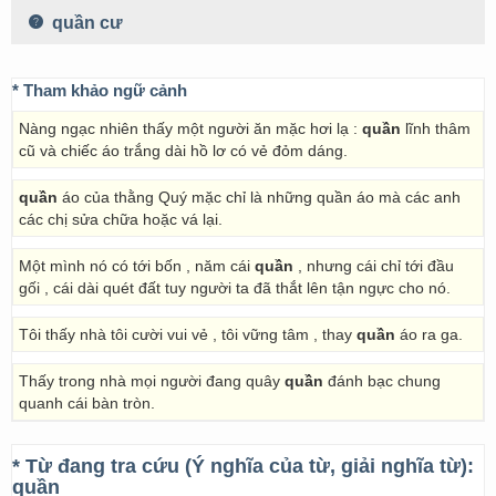
quần cư
* Tham khảo ngữ cảnh
Nàng ngạc nhiên thấy một người ăn mặc hơi lạ :
quần
lĩnh thâm
cũ và chiếc áo trắng dài hồ lơ có vẻ đỏm dáng.
quần
áo của thằng Quý mặc chỉ là những quần áo mà các anh
các chị sửa chữa hoặc vá lại.
Một mình nó có tới bốn , năm cái
quần
, nhưng cái chỉ tới đầu
gối , cái dài quét đất tuy người ta đã thắt lên tận ngực cho nó.
Tôi thấy nhà tôi cười vui vẻ , tôi vững tâm , thay
quần
áo ra ga.
Thấy trong nhà mọi người đang quây
quần
đánh bạc chung
quanh cái bàn tròn.
* Từ đang tra cứu (Ý nghĩa của từ, giải nghĩa từ):
quần