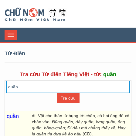
Chữ Nôm
Toggle
navigation
Từ Điển
Tra cứu Từ điển Tiếng Việt - từ:
quần
quần
dt. Vật che thân từ bụng tới chân, có hai ống để xỏ
chân vào:
Đũng quần, đáy quần, lưng quần, ống
quần, hồng-quần; Đi đâu mà chẳng thấy về, Hay
là quần tía dựa kề áo nâu
(CD).