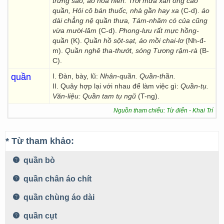
trứng sáo, áo hoa hiên. Trời mưa xắn ống cao
quần, Hỏi cô bán thuốc, nhà gần hay xa
(C-d).
áo
dài chẳng nệ quần thưa, Tám-nhăm có của cũng
vừa mười-lăm
(C-d).
Phong-lưu rất mực hồng-
quần
(K).
Quần hồ sột-sạt, áo mồi chai-lơ
(Nh-đ-
m).
Quần nghê tha-thướt, sóng Tương rậm-rà
(B-
C).
quần
I. Đàn, bày, lũ:
Nhân-quần. Quần-thần.
II. Quây hợp lại với nhau để làm việc gì:
Quần-tụ.
Văn-liệu: Quần tam tụ ngũ
(T-ng).
Nguồn tham chiếu: Từ điển - Khai Trí
* Từ tham khảo:
quần bò
quần chân áo chít
quần chùng áo dài
quần cụt