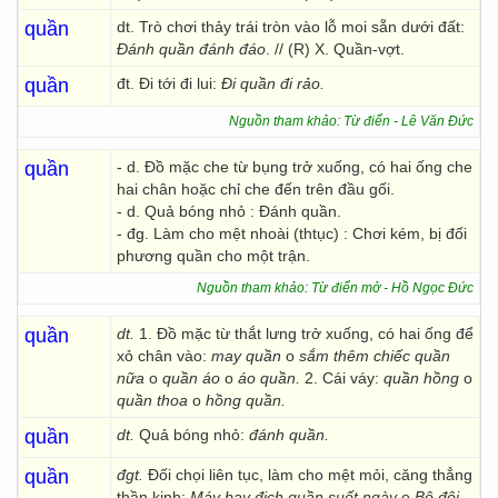
quần
dt. Trò chơi thảy trái tròn vào lỗ moi sẵn dưới đất:
Đánh quần đánh đáo
. // (R) X. Quần-vợt.
quần
đt. Đi tới đi lui:
Đi quần đi rảo.
Nguồn tham khảo: Từ điển - Lê Văn Đức
quần
- d. Đồ mặc che từ bụng trở xuống, có hai ống che
hai chân hoặc chỉ che đến trên đầu gối.
- d. Quả bóng nhỏ : Đánh quần.
- đg. Làm cho mệt nhoài (thtục) : Chơi kém, bị đối
phương quần cho một trận.
Nguồn tham khảo: Từ điển mở - Hồ Ngọc Đức
quần
dt.
1. Đồ mặc từ thắt lưng trở xuống, có hai ống để
xỏ chân vào:
may quần
o
sắm thêm chiếc quần
nữa
o
quần áo
o
áo quần.
2. Cái váy:
quần hồng
o
quần thoa
o
hồng quần.
quần
dt.
Quả bóng nhỏ:
đánh quần.
quần
đgt.
Đối chọi liên tục, làm cho mệt mỏi, căng thẳng
thần kinh:
Máy bay địch quần suốt ngày
o
Bộ đội