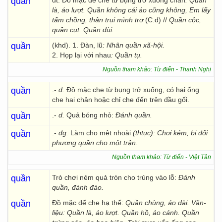
quần
dt. Đồ mặc để che từ bụng trở xuống chân
: Quần
là, áo lượt. Quần không cái áo cũng không, Em lấy
tấm chồng, thân trụi mình trơ
(C.d) //
Quần cộc,
quần cụt. Quần đùi.
quần
(khd). 1. Đàn, lũ
: Nhân quần xã-hội.
2. Họp lại với nhau
: Quần tụ.
Nguồn tham khảo: Từ điển - Thanh Nghị
quần
.-
d.
Đồ mặc che từ bụng trở xuống, có hai ống
che hai chân hoặc chỉ che đến trên đầu gối.
quần
.-
d.
Quả bóng nhỏ:
Đánh quần.
quần
.-
đg.
Làm cho mệt nhoài
(thtục):
Chơi kém, bị đối
phương quần cho một trận
.
Nguồn tham khảo: Từ điển - Việt Tân
quần
Trò chơi ném quả tròn cho trúng vào lỗ:
Đánh
quần, đánh đáo.
quần
Đồ mặc để che hạ thể:
Quần chùng, áo dài. Văn-
liệu: Quần là, áo lượt. Quần hồ, áo cánh. Quần