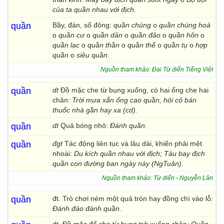
của ta quần nhau với địch.
quần
Bầy, đàn, số đông:
quần chúng
o
quần chúng hoá
o
quần cư
o
quần dân
o
quần đảo
o
quần hôn
o
quần lạc
o
quần thần
o
quần thể
o
quần tụ
o
hợp
quần
o
siêu quần.
Nguồn tham khảo: Đại Từ điển Tiếng Việt
quần
dt
Đồ mặc che từ bụng xuống, có hai ống che hai
chân:
Trời mưa xắn ống cao quần, hỏi cô bán
thuốc nhà gần hay xa (cd).
quần
dt
Quả bóng nhỏ:
Đánh quần.
quần
đgt
Tác động liên tục và lâu dài, khiến phải mệt
nhoài:
Du kích quần nhau với địch; Tàu bay địch
quần con đường ban ngày này (NgTuân).
Nguồn tham khảo: Từ điển - Nguyễn Lân
quần
đt. Trò chơi ném một quả tròn hay đồng chì vào lỗ
:
Đánh đáo đánh quần.