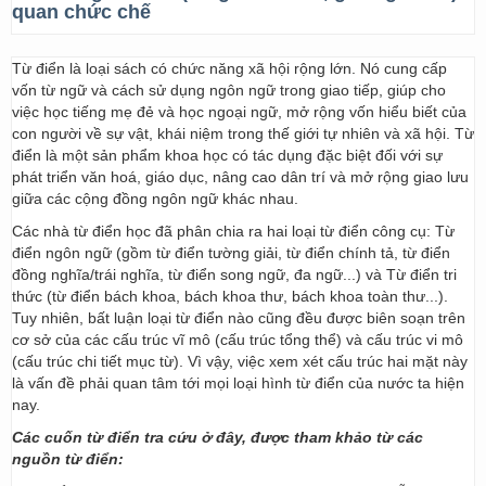
quan chức chế
Từ điển là loại sách có chức năng xã hội rộng lớn. Nó cung cấp
vốn từ ngữ và cách sử dụng ngôn ngữ trong giao tiếp, giúp cho
việc học tiếng mẹ đẻ và học ngoại ngữ, mở rộng vốn hiểu biết của
con người về sự vật, khái niệm trong thế giới tự nhiên và xã hội. Từ
điển là một sản phẩm khoa học có tác dụng đặc biệt đối với sự
phát triển văn hoá, giáo dục, nâng cao dân trí và mở rộng giao lưu
giữa các cộng đồng ngôn ngữ khác nhau.
Các nhà từ điển học đã phân chia ra hai loại từ điển công cụ: Từ
điển ngôn ngữ (gồm từ điển tường giải, từ điển chính tả, từ điển
đồng nghĩa/trái nghĩa, từ điển song ngữ, đa ngữ...) và Từ điển tri
thức (từ điển bách khoa, bách khoa thư, bách khoa toàn thư...).
Tuy nhiên, bất luận loại từ điển nào cũng đều được biên soạn trên
cơ sở của các cấu trúc vĩ mô (cấu trúc tổng thể) và cấu trúc vi mô
(cấu trúc chi tiết mục từ). Vì vậy, việc xem xét cấu trúc hai mặt này
là vấn đề phải quan tâm tới mọi loại hình từ điển của nước ta hiện
nay.
Các cuốn từ điển tra cứu ở đây, được tham khảo từ các
nguồn từ điển: