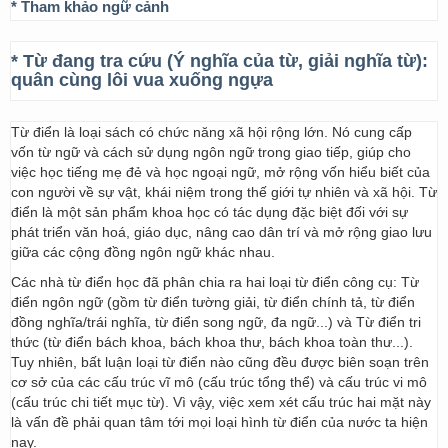
* Tham khảo ngữ cảnh
* Từ đang tra cứu (Ý nghĩa của từ, giải nghĩa từ):
quân cùng lôi vua xuống ngựa
Từ điển là loại sách có chức năng xã hội rộng lớn. Nó cung cấp
vốn từ ngữ và cách sử dụng ngôn ngữ trong giao tiếp, giúp cho
việc học tiếng mẹ đẻ và học ngoại ngữ, mở rộng vốn hiểu biết của
con người về sự vật, khái niệm trong thế giới tự nhiên và xã hội. Từ
điển là một sản phẩm khoa học có tác dụng đặc biệt đối với sự
phát triển văn hoá, giáo dục, nâng cao dân trí và mở rộng giao lưu
giữa các cộng đồng ngôn ngữ khác nhau.
Các nhà từ điển học đã phân chia ra hai loại từ điển công cụ: Từ
điển ngôn ngữ (gồm từ điển tường giải, từ điển chính tả, từ điển
đồng nghĩa/trái nghĩa, từ điển song ngữ, đa ngữ...) và Từ điển tri
thức (từ điển bách khoa, bách khoa thư, bách khoa toàn thư...).
Tuy nhiên, bất luận loại từ điển nào cũng đều được biên soạn trên
cơ sở của các cấu trúc vĩ mô (cấu trúc tổng thể) và cấu trúc vi mô
(cấu trúc chi tiết mục từ). Vì vậy, việc xem xét cấu trúc hai mặt này
là vấn đề phải quan tâm tới mọi loại hình từ điển của nước ta hiện
nay.