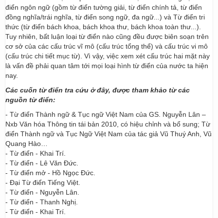
điển ngôn ngữ (gồm từ điển tường giải, từ điển chính tả, từ điển
đồng nghĩa/trái nghĩa, từ điển song ngữ, đa ngữ...) và Từ điển tri
thức (từ điển bách khoa, bách khoa thư, bách khoa toàn thư...).
Tuy nhiên, bất luận loại từ điển nào cũng đều được biên soạn trên
cơ sở của các cấu trúc vĩ mô (cấu trúc tổng thể) và cấu trúc vi mô
(cấu trúc chi tiết mục từ). Vì vậy, việc xem xét cấu trúc hai mặt này
là vấn đề phải quan tâm tới mọi loại hình từ điển của nước ta hiện
nay.
Các cuốn từ điển tra cứu ở đây, được tham khảo từ các
nguồn từ điển:
- Từ điển Thành ngữ & Tục ngữ Việt Nam của GS. Nguyễn Lân –
Nxb Văn hóa Thông tin tái bản 2010, có hiệu chỉnh và bổ sung; Từ
điển Thành ngữ và Tục Ngữ Việt Nam của tác giả Vũ Thuý Anh, Vũ
Quang Hào…
- Từ điển - Khai Trí.
- Từ điển - Lê Văn Đức.
- Từ điển mở - Hồ Ngọc Đức.
- Đại Từ điển Tiếng Việt.
- Từ điển - Nguyễn Lân.
- Từ điển - Thanh Nghị.
- Từ điển - Khai Trí.