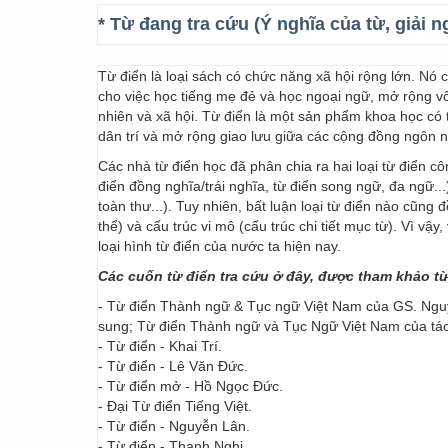
* Từ đang tra cứu (Ý nghĩa của từ, giải n
Từ điển là loại sách có chức năng xã hội rộng lớn. Nó
cho việc học tiếng mẹ đẻ và học ngoại ngữ, mở rộng vốn
nhiên và xã hội. Từ điển là một sản phẩm khoa học có t
dân trí và mở rộng giao lưu giữa các cộng đồng ngôn 
Các nhà từ điển học đã phân chia ra hai loại từ điển cô
điển đồng nghĩa/trái nghĩa, từ điển song ngữ, đa ngữ...
toàn thư...). Tuy nhiên, bất luận loại từ điển nào cũng
thể) và cấu trúc vi mô (cấu trúc chi tiết mục từ). Vì vậ
loại hình từ điển của nước ta hiện nay.
Các cuốn từ điển tra cứu ở đây, được tham khảo t
- Từ điển Thành ngữ & Tục ngữ Việt Nam của GS. Nguy
sung; Từ điển Thành ngữ và Tục Ngữ Việt Nam của t
- Từ điển - Khai Trí.
- Từ điển - Lê Văn Đức.
- Từ điển mở - Hồ Ngọc Đức.
- Đại Từ điển Tiếng Việt.
- Từ điển - Nguyễn Lân.
- Từ điển - Thanh Nghị.