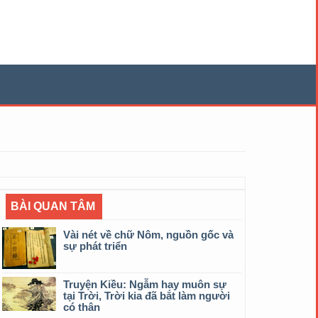
BÀI QUAN TÂM
Vài nét về chữ Nôm, nguồn gốc và
sự phát triển
Truyện Kiều: Ngẫm hay muôn sự
tại Trời, Trời kia đã bắt làm người
có thân