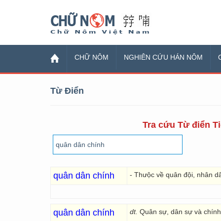
Chữ Nôm
CHỮ NÔM
NGHIÊN CỨU HÁN NÔM
Từ Điển
Tra cứu Từ điển Ti
quân dân chính
- Thưộc về quân đội, nhân d
quân dân chính
dt.
Quân sự, dân sự và chính 