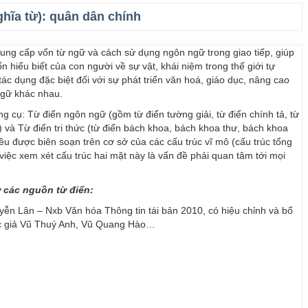
ghĩa từ):
quân dân chính
 cung cấp vốn từ ngữ và cách sử dụng ngôn ngữ trong giao tiếp, giúp
 hiểu biết của con người về sự vật, khái niệm trong thế giới tự
ác dụng đặc biệt đối với sự phát triển văn hoá, giáo dục, nâng cao
ngữ khác nhau.
ng cụ: Từ điển ngôn ngữ (gồm từ điển tường giải, từ điển chính tả, từ
) và Từ điển tri thức (từ điển bách khoa, bách khoa thư, bách khoa
 đều được biên soạn trên cơ sở của các cấu trúc vĩ mô (cấu trúc tổng
y, việc xem xét cấu trúc hai mặt này là vấn đề phải quan tâm tới mọi
ừ các nguồn từ điển:
ễn Lân – Nxb Văn hóa Thông tin tái bản 2010, có hiệu chỉnh và bổ
ác giả Vũ Thuý Anh, Vũ Quang Hào…