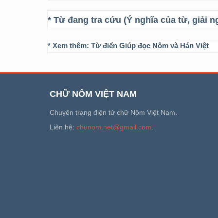
* Từ đang tra cứu (Ý nghĩa của từ, giải n
* Xem thêm:
Từ điển Giúp đọc Nôm và Hán Việt
CHỮ NÔM VIỆT NAM
Chuyên trang điện tử chữ Nôm Việt Nam.
Liên hệ:
chunom.net@gmail.com
.