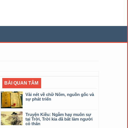
BÀI QUAN TÂM
Vài nét về chữ Nôm, nguồn gốc và
sự phát triển
Truyện Kiều: Ngẫm hay muôn sự
tại Trời, Trời kia đã bắt làm người
có thân