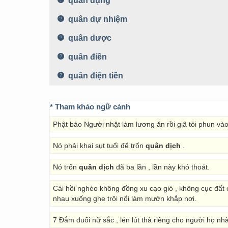
quân dụng
quân dự nhiệm
quân dược
quân điền
quân điện tiền
* Tham khảo ngữ cảnh
Phật bảo Người nhặt làm lương ăn rồi giã tỏi phun và
Nó phải khai sụt tuổi để trốn
quân dịch
.
Nó trốn
quân dịch
đã ba lần , lần này khó thoát.
Cái hồi nghèo không đồng xu cạo gió , không cục đất c
nhau xuống ghe trôi nổi làm mướn khắp nơi.
7 Đắm đuối nữ sắc , lén lút thả riêng cho người họ n