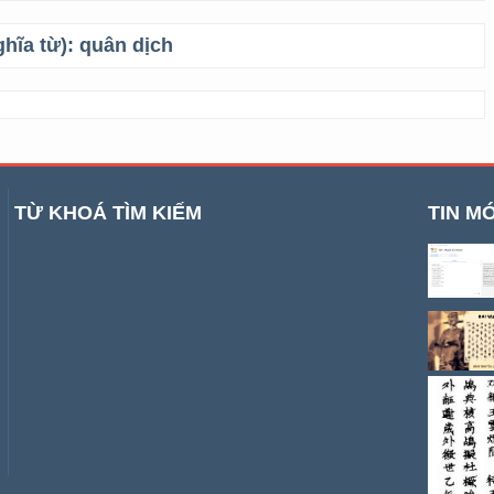
ghĩa từ):
quân dịch
TỪ KHOÁ TÌM KIẾM
TIN MỚ