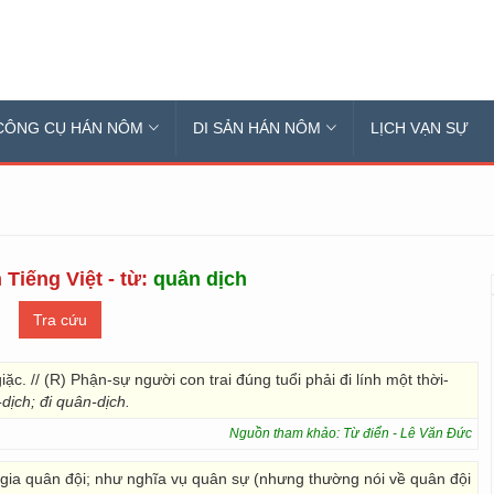
CÔNG CỤ HÁN NÔM
DI SẢN HÁN NÔM
LỊCH VẠN SỰ
 Tiếng Việt - từ:
quân dịch
iặc. // (R) Phận-sự người con trai đúng tuổi phải đi lính một thời-
-dịch; đi quân-dịch.
Nguồn tham khảo: Từ điển - Lê Văn Đức
 gia quân đội; như nghĩa vụ quân sự (nhưng thường nói về quân đội