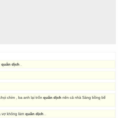
o
quân dịch
.
họi chim , ba anh lại trốn
quân dịch
nên cả nhà Sáng bồng bế
hà vợ không làm
quân dịch
.