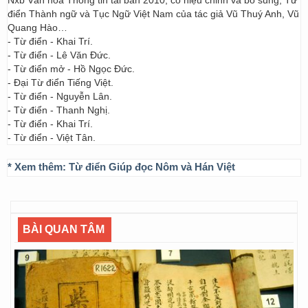
Nxb Văn hóa Thông tin tái bản 2010, có hiệu chỉnh và bổ sung; Từ
điển Thành ngữ và Tục Ngữ Việt Nam của tác giả Vũ Thuý Anh, Vũ
Quang Hào…
- Từ điển - Khai Trí.
- Từ điển - Lê Văn Đức.
- Từ điển mở - Hồ Ngọc Đức.
- Đại Từ điển Tiếng Việt.
- Từ điển - Nguyễn Lân.
- Từ điển - Thanh Nghị.
- Từ điển - Khai Trí.
- Từ điển - Việt Tân.
* Xem thêm:
Từ điển Giúp đọc Nôm và Hán Việt
BÀI QUAN TÂM