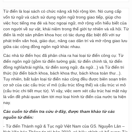
Từ điển là loại sách có chức năng xã hội rộng lớn. Nó cung cấp
vốn từ ngữ và cách sử dụng ngôn ngữ trong giao tiếp, giúp cho
việc học tiếng mẹ đẻ và học ngoại ngữ, mở rộng vốn hiểu biết của
con người về sự vật, khái niệm trong thế giới tự nhiên và xã hội. Từ
điển là một sản phẩm khoa học có tác dụng đặc biệt đối với sự
phát triển văn hoá, giáo dục, nâng cao dân trí và mở rộng giao lưu
giữa các cộng đồng ngôn ngữ khác nhau.
Các nhà từ điển học đã phân chia ra hai loại từ điển công cụ: Từ
điển ngôn ngữ (gồm từ điển tường giải, từ điển chính tả, từ điển
đồng nghĩa/trái nghĩa, từ điển song ngữ, đa ngữ...) và Từ điển tri
thức (từ điển bách khoa, bách khoa thư, bách khoa toàn thư...).
Tuy nhiên, bất luận loại từ điển nào cũng đều được biên soạn trên
cơ sở của các cấu trúc vĩ mô (cấu trúc tổng thể) và cấu trúc vi mô
(cấu trúc chi tiết mục từ). Vì vậy, việc xem xét cấu trúc hai mặt này
là vấn đề phải quan tâm tới mọi loại hình từ điển của nước ta hiện
nay.
Các cuốn từ điển tra cứu ở đây, được tham khảo từ các
nguồn từ điển:
- Từ điển Thành ngữ & Tục ngữ Việt Nam của GS. Nguyễn Lân –