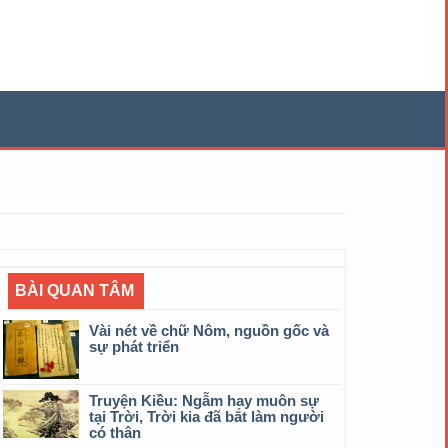
BÀI QUAN TÂM
Vài nét về chữ Nôm, nguồn gốc và
sự phát triển
Truyện Kiều: Ngẫm hay muôn sự
tại Trời, Trời kia đã bắt làm người
có thân