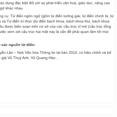
ác dụng đặc biệt đối với sự phát triển văn hoá, giáo dục, nâng cao
ngữ khác nhau.
ng cụ: Từ điển ngôn ngữ (gồm từ điển tường giải, từ điển chính tả, từ
) và Từ điển tri thức (từ điển bách khoa, bách khoa thư, bách khoa
 đều được biên soạn trên cơ sở của các cấu trúc vĩ mô (cấu trúc tổng
y, việc xem xét cấu trúc hai mặt này là vấn đề phải quan tâm tới mọi
ừ các nguồn từ điển:
ễn Lân – Nxb Văn hóa Thông tin tái bản 2010, có hiệu chỉnh và bổ
ác giả Vũ Thuý Anh, Vũ Quang Hào…