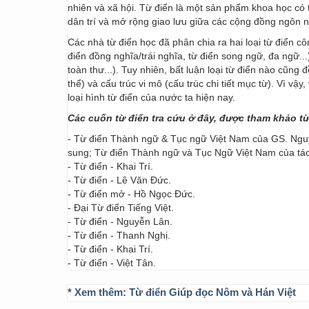
nhiên và xã hội. Từ điển là một sản phẩm khoa học có t
dân trí và mở rộng giao lưu giữa các cộng đồng ngôn 
Các nhà từ điển học đã phân chia ra hai loại từ điển cô
điển đồng nghĩa/trái nghĩa, từ điển song ngữ, đa ngữ...
toàn thư...). Tuy nhiên, bất luận loại từ điển nào cũng
thể) và cấu trúc vi mô (cấu trúc chi tiết mục từ). Vì vậ
loại hình từ điển của nước ta hiện nay.
Các cuốn từ điển tra cứu ở đây, được tham khảo t
- Từ điển Thành ngữ & Tục ngữ Việt Nam của GS. Nguy
sung; Từ điển Thành ngữ và Tục Ngữ Việt Nam của t
- Từ điển - Khai Trí.
- Từ điển - Lê Văn Đức.
- Từ điển mở - Hồ Ngọc Đức.
- Đại Từ điển Tiếng Việt.
- Từ điển - Nguyễn Lân.
- Từ điển - Thanh Nghị.
- Từ điển - Khai Trí.
- Từ điển - Việt Tân.
* Xem thêm:
Từ điển Giúp đọc Nôm và Hán Việt