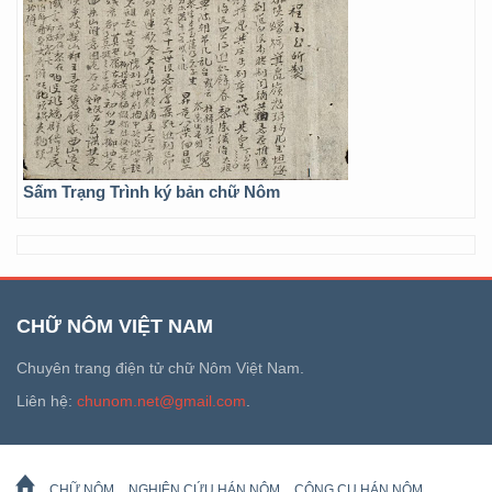
Sấm Trạng Trình ký bản chữ Nôm
CHỮ NÔM VIỆT NAM
Chuyên trang điện tử chữ Nôm Việt Nam.
Liên hệ:
chunom.net@gmail.com
.
CHỮ NÔM
NGHIÊN CỨU HÁN NÔM
CÔNG CỤ HÁN NÔM