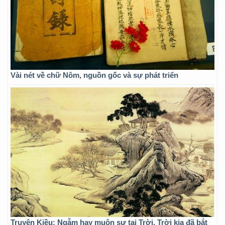
Vài nét về chữ Nôm, nguồn gốc và sự phát triển
Truyện Kiều: Ngẫm hay muôn sự tại Trời, Trời kia đã bắt