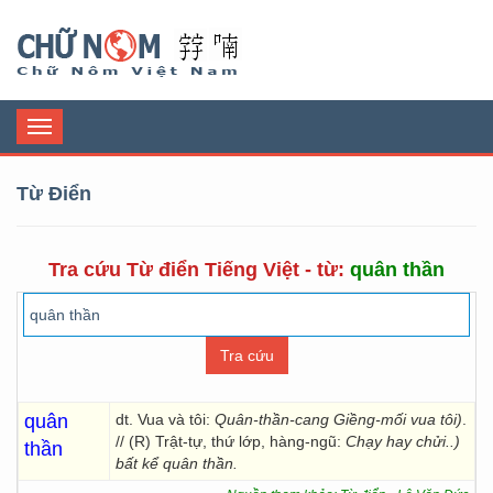
Chữ Nôm
Toggle
navigation
Từ Điển
Tra cứu Từ điển Tiếng Việt - từ:
quân thần
quân
dt. Vua và tôi:
Quân-thần-cang Giềng-mối vua tôi)
.
// (R) Trật-tự, thứ lớp, hàng-ngũ:
Chạy hay chửi..)
thần
bất kể quân thần.