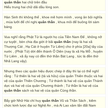
quân thần
hai chữ trên đầu
Hiếu trung hai chữ dãi dầu lòng son.
Hàn Sinh thì không thế , khoe mẽ hợm mình , vong ân bội nghĩa
, múa lưỡi để chỉ nghị
quân thần
, khua môi để buông lời sàm
báng.
Vua nghĩ rằng Phật Tử là người họ của Tiền Nam Đế , không nỡ
cự tuyệt , bèn chia địa giới ở bãi
quân thần
(nay là hai xã
Thượng Cát , Hạ Cát ở huyện Từ Liêm) cho ở phía [20a] tây của
nước , (Phật Tử) dời đến thành Ô Diên (nay là xã Hạ Mỗ , huyện
Từ Liêm , xã ấy nay có đền thờ thần Bát Lang , tức là đền thờ
Nhã Lang vậy).
Nhưng theo các quân hiệu được chép ở đây thì lại có thể nghĩ
rằng : Tứ thiên là hai vệ (tả và hữu) của quân Thiên thuộc và hai
vệ của quân Thiên Chương ; Tứ thánh là hai vệ của quân Thánh
dực và hai vệ của quân Chương thánh ; Tứ thần là hai vệ của
quân thần
sách và hai vệ của quân Củng thần.
Bấy giờ Nhữ Hài chỉ huy
quân thần
Vũ và Thần Sách , kiêm
chức kinh lược đại sứ Nghệ An , mà Ai Lao xâm lấn đất Nam