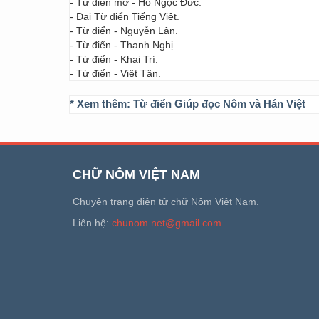
- Từ điển mở - Hồ Ngọc Đức.
- Đại Từ điển Tiếng Việt.
- Từ điển - Nguyễn Lân.
- Từ điển - Thanh Nghị.
- Từ điển - Khai Trí.
- Từ điển - Việt Tân.
* Xem thêm:
Từ điển Giúp đọc Nôm và Hán Việt
CHỮ NÔM VIỆT NAM
Chuyên trang điện tử chữ Nôm Việt Nam.
Liên hệ:
chunom.net@gmail.com
.