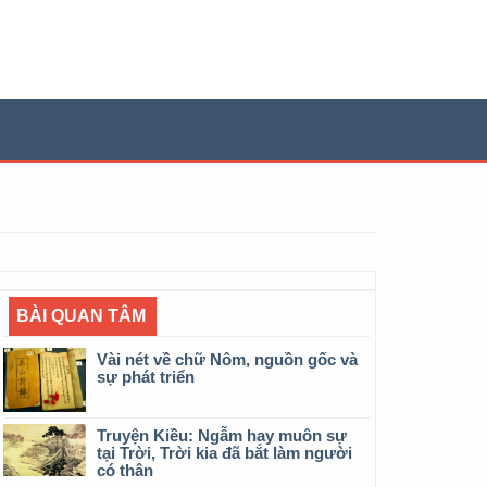
BÀI QUAN TÂM
Vài nét về chữ Nôm, nguồn gốc và
sự phát triển
Truyện Kiều: Ngẫm hay muôn sự
tại Trời, Trời kia đã bắt làm người
có thân