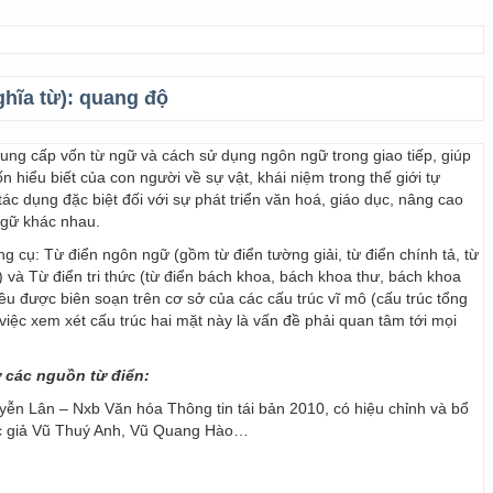
ghĩa từ):
quang độ
 cung cấp vốn từ ngữ và cách sử dụng ngôn ngữ trong giao tiếp, giúp
 hiểu biết của con người về sự vật, khái niệm trong thế giới tự
ác dụng đặc biệt đối với sự phát triển văn hoá, giáo dục, nâng cao
ngữ khác nhau.
ng cụ: Từ điển ngôn ngữ (gồm từ điển tường giải, từ điển chính tả, từ
) và Từ điển tri thức (từ điển bách khoa, bách khoa thư, bách khoa
 đều được biên soạn trên cơ sở của các cấu trúc vĩ mô (cấu trúc tổng
y, việc xem xét cấu trúc hai mặt này là vấn đề phải quan tâm tới mọi
ừ các nguồn từ điển:
ễn Lân – Nxb Văn hóa Thông tin tái bản 2010, có hiệu chỉnh và bổ
ác giả Vũ Thuý Anh, Vũ Quang Hào…