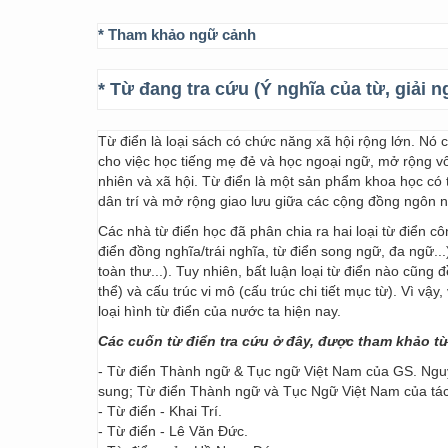
* Tham khảo ngữ cảnh
* Từ đang tra cứu (Ý nghĩa của từ, giải n
Từ điển là loại sách có chức năng xã hội rộng lớn. Nó
cho việc học tiếng mẹ đẻ và học ngoại ngữ, mở rộng vốn
nhiên và xã hội. Từ điển là một sản phẩm khoa học có t
dân trí và mở rộng giao lưu giữa các cộng đồng ngôn 
Các nhà từ điển học đã phân chia ra hai loại từ điển cô
điển đồng nghĩa/trái nghĩa, từ điển song ngữ, đa ngữ...
toàn thư...). Tuy nhiên, bất luận loại từ điển nào cũng
thể) và cấu trúc vi mô (cấu trúc chi tiết mục từ). Vì vậ
loại hình từ điển của nước ta hiện nay.
Các cuốn từ điển tra cứu ở đây, được tham khảo t
- Từ điển Thành ngữ & Tục ngữ Việt Nam của GS. Nguy
sung; Từ điển Thành ngữ và Tục Ngữ Việt Nam của t
- Từ điển - Khai Trí.
- Từ điển - Lê Văn Đức.