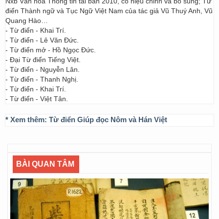
Nxb Văn hóa Thông tin tái bản 2010, có hiệu chỉnh và bổ sung; Từ
điển Thành ngữ và Tục Ngữ Việt Nam của tác giả Vũ Thuý Anh, Vũ
Quang Hào…
- Từ điển - Khai Trí.
- Từ điển - Lê Văn Đức.
- Từ điển mở - Hồ Ngọc Đức.
- Đại Từ điển Tiếng Việt.
- Từ điển - Nguyễn Lân.
- Từ điển - Thanh Nghị.
- Từ điển - Khai Trí.
- Từ điển - Việt Tân.
* Xem thêm:
Từ điển Giúp đọc Nôm và Hán Việt
BÀI QUAN TÂM