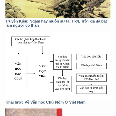
Truyện Kiều: Ngẫm hay muôn sự tại Trời, Trời kia đã bắt
làm người có thân
Khái lược Về Văn học Chữ Nôm Ở Việt Nam