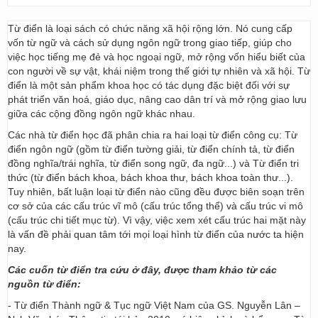
Từ điển là loại sách có chức năng xã hội rộng lớn. Nó cung cấp
vốn từ ngữ và cách sử dụng ngôn ngữ trong giao tiếp, giúp cho
việc học tiếng mẹ đẻ và học ngoại ngữ, mở rộng vốn hiểu biết của
con người về sự vật, khái niệm trong thế giới tự nhiên và xã hội. Từ
điển là một sản phẩm khoa học có tác dụng đặc biệt đối với sự
phát triển văn hoá, giáo dục, nâng cao dân trí và mở rộng giao lưu
giữa các cộng đồng ngôn ngữ khác nhau.
Các nhà từ điển học đã phân chia ra hai loại từ điển công cụ: Từ
điển ngôn ngữ (gồm từ điển tường giải, từ điển chính tả, từ điển
đồng nghĩa/trái nghĩa, từ điển song ngữ, đa ngữ...) và Từ điển tri
thức (từ điển bách khoa, bách khoa thư, bách khoa toàn thư...).
Tuy nhiên, bất luận loại từ điển nào cũng đều được biên soạn trên
cơ sở của các cấu trúc vĩ mô (cấu trúc tổng thể) và cấu trúc vi mô
(cấu trúc chi tiết mục từ). Vì vậy, việc xem xét cấu trúc hai mặt này
là vấn đề phải quan tâm tới mọi loại hình từ điển của nước ta hiện
nay.
Các cuốn từ điển tra cứu ở đây, được tham khảo từ các
nguồn từ điển:
- Từ điển Thành ngữ & Tục ngữ Việt Nam của GS. Nguyễn Lân –