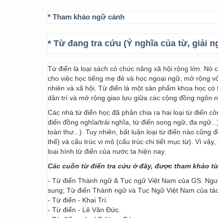
* Tham khảo ngữ cảnh
* Từ đang tra cứu (Ý nghĩa của từ, giải n
Từ điển là loại sách có chức năng xã hội rộng lớn. Nó
cho việc học tiếng mẹ đẻ và học ngoại ngữ, mở rộng vốn
nhiên và xã hội. Từ điển là một sản phẩm khoa học có t
dân trí và mở rộng giao lưu giữa các cộng đồng ngôn 
Các nhà từ điển học đã phân chia ra hai loại từ điển cô
điển đồng nghĩa/trái nghĩa, từ điển song ngữ, đa ngữ...
toàn thư...). Tuy nhiên, bất luận loại từ điển nào cũng
thể) và cấu trúc vi mô (cấu trúc chi tiết mục từ). Vì vậ
loại hình từ điển của nước ta hiện nay.
Các cuốn từ điển tra cứu ở đây, được tham khảo t
- Từ điển Thành ngữ & Tục ngữ Việt Nam của GS. Nguy
sung; Từ điển Thành ngữ và Tục Ngữ Việt Nam của t
- Từ điển - Khai Trí.
- Từ điển - Lê Văn Đức.