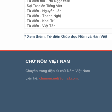
- Từ điển mở - Hồ Ngọc Đức.
- Đại Từ điển Tiếng Việt.
- Từ điển - Nguyễn Lân.
- Từ điển - Thanh Nghị.
- Từ điển - Khai Trí.
- Từ điển - Việt Tân.
* Xem thêm:
Từ điển Giúp đọc Nôm và Hán Việt
CHỮ NÔM VIỆT NAM
Chuyên trang điện tử chữ Nôm Việt Nam.
Liên hệ:
chunom.net@gmail.com
.