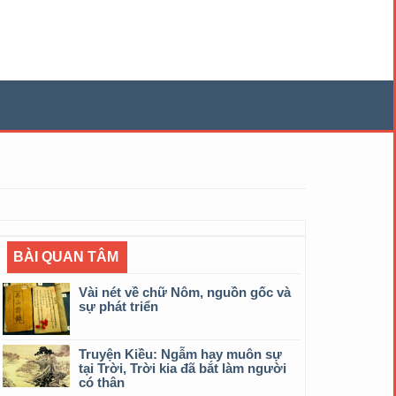
BÀI QUAN TÂM
Vài nét về chữ Nôm, nguồn gốc và
sự phát triển
Truyện Kiều: Ngẫm hay muôn sự
tại Trời, Trời kia đã bắt làm người
có thân