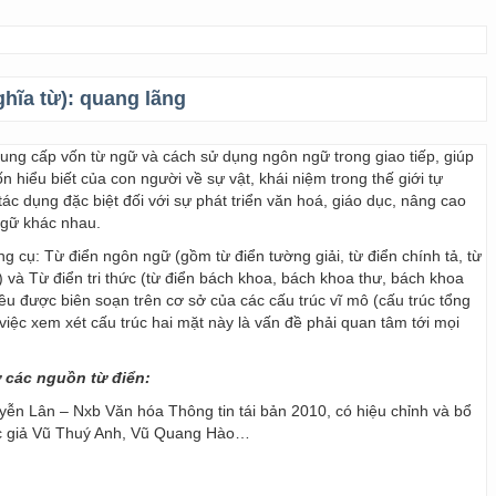
ghĩa từ):
quang lãng
 cung cấp vốn từ ngữ và cách sử dụng ngôn ngữ trong giao tiếp, giúp
 hiểu biết của con người về sự vật, khái niệm trong thế giới tự
ác dụng đặc biệt đối với sự phát triển văn hoá, giáo dục, nâng cao
ngữ khác nhau.
ng cụ: Từ điển ngôn ngữ (gồm từ điển tường giải, từ điển chính tả, từ
) và Từ điển tri thức (từ điển bách khoa, bách khoa thư, bách khoa
 đều được biên soạn trên cơ sở của các cấu trúc vĩ mô (cấu trúc tổng
y, việc xem xét cấu trúc hai mặt này là vấn đề phải quan tâm tới mọi
ừ các nguồn từ điển:
ễn Lân – Nxb Văn hóa Thông tin tái bản 2010, có hiệu chỉnh và bổ
ác giả Vũ Thuý Anh, Vũ Quang Hào…