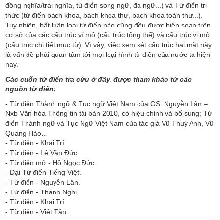
đồng nghĩa/trái nghĩa, từ điển song ngữ, đa ngữ...) và Từ điển tri
thức (từ điển bách khoa, bách khoa thư, bách khoa toàn thư...).
Tuy nhiên, bất luận loại từ điển nào cũng đều được biên soạn trên
cơ sở của các cấu trúc vĩ mô (cấu trúc tổng thể) và cấu trúc vi mô
(cấu trúc chi tiết mục từ). Vì vậy, việc xem xét cấu trúc hai mặt này
là vấn đề phải quan tâm tới mọi loại hình từ điển của nước ta hiện
nay.
Các cuốn từ điển tra cứu ở đây, được tham khảo từ các
nguồn từ điển:
- Từ điển Thành ngữ & Tục ngữ Việt Nam của GS. Nguyễn Lân –
Nxb Văn hóa Thông tin tái bản 2010, có hiệu chỉnh và bổ sung; Từ
điển Thành ngữ và Tục Ngữ Việt Nam của tác giả Vũ Thuý Anh, Vũ
Quang Hào…
- Từ điển - Khai Trí.
- Từ điển - Lê Văn Đức.
- Từ điển mở - Hồ Ngọc Đức.
- Đại Từ điển Tiếng Việt.
- Từ điển - Nguyễn Lân.
- Từ điển - Thanh Nghị.
- Từ điển - Khai Trí.
- Từ điển - Việt Tân.