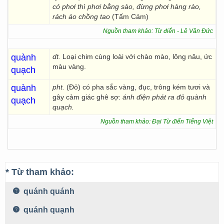
có phơi thì phơi bằng sào, đừng phơi hàng rào,
rách áo chồng tao
(Tấm Cám)
Nguồn tham khảo: Từ điển - Lê Văn Đức
quành
dt.
Loại chim cùng loài với chào mào, lông nâu, ức
màu vàng.
quạch
quành
pht.
(Đỏ) có pha sắc vàng, đục, trông kém tươi và
gây cảm giác ghê sợ:
ánh điện phát ra đỏ
quành
quạch
quạch.
Nguồn tham khảo: Đại Từ điển Tiếng Việt
* Từ tham khảo:
quánh quánh
quánh quạnh